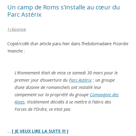
Un camp de Roms s’installe au cœur du
Parc Astérix
1 réponse
Copié/collé d’un article paru hier dans l’hebdomadaire
Picardie
‘manche
:
L’étonnement était de mise ce samedi 30 mars pour le
premier jour d’ouverture du
Parc Astérix
: un groupe
d’une dizaine de romanichels ont installé leur
campement sur la propriété du groupe
Compagnie des
Alpes
. Visiblement décidés à se mettre à l’abris des
Forces de l’Ordre, ce n’est pas
“Un
…
[ JE VEUX LIRE LA SUITE !!! ]