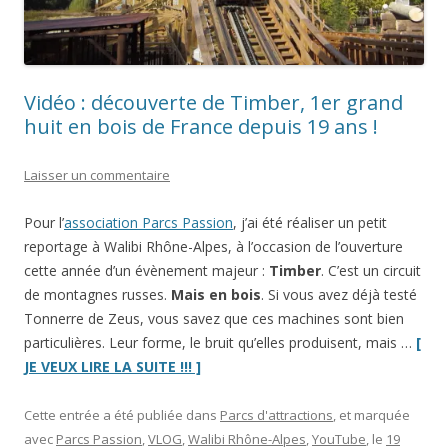
Vidéo : découverte de Timber, 1er grand
huit en bois de France depuis 19 ans !
Laisser un commentaire
Pour l’
association Parcs Passion
, j’ai été réaliser un petit
reportage à Walibi Rhône-Alpes, à l’occasion de l’ouverture
cette année d’un évènement majeur :
Timber
. C’est un circuit
de montagnes russes.
Mais en bois
. Si vous avez déjà testé
Tonnerre de Zeus, vous savez que ces machines sont bien
particulières. Leur forme, le bruit qu’elles produisent, mais …
[
“Vidéo
JE VEUX LIRE LA SUITE !!! ]
:
découverte
Cette entrée a été publiée dans
Parcs d'attractions
, et marquée
de
avec
Parcs Passion
,
VLOG
,
Walibi Rhône-Alpes
,
YouTube
, le
19