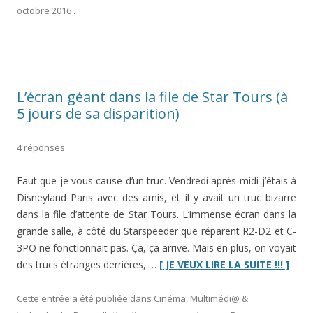
Timber,
octobre 2016
.
1er
grand
huit
en
bois
L’écran géant dans la file de Star Tours (à
de
5 jours de sa disparition)
France
depuis
4 réponses
19
ans
Faut que je vous cause d’un truc. Vendredi après-midi j’étais à
!”
Disneyland Paris avec des amis, et il y avait un truc bizarre
dans la file d’attente de Star Tours. L’immense écran dans la
grande salle, à côté du Starspeeder que réparent R2-D2 et C-
3PO ne fonctionnait pas. Ça, ça arrive. Mais en plus, on voyait
“L’éc
des trucs étranges derrières, …
[ JE VEUX LIRE LA SUITE !!! ]
géan
dans
Cette entrée a été publiée dans
Cinéma
,
Multimédi@ &