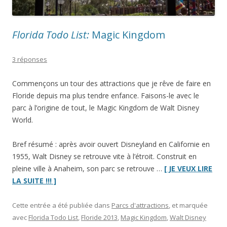
Florida Todo List:
Magic Kingdom
3 réponses
Commençons un tour des attractions que je rêve de faire en
Floride depuis ma plus tendre enfance. Faisons-le avec le
parc à l’origine de tout, le Magic Kingdom de Walt Disney
World.
Bref résumé : après avoir ouvert Disneyland en Californie en
1955, Walt Disney se retrouve vite à l’étroit. Construit en
pleine ville à Anaheim, son parc se retrouve …
[ JE VEUX LIRE
“
Florida
LA SUITE !!! ]
Todo
List:
Cette entrée a été publiée dans
Parcs d'attractions
, et marquée
Magic
avec
Florida Todo List
,
Floride 2013
,
Magic Kingdom
,
Walt Disney