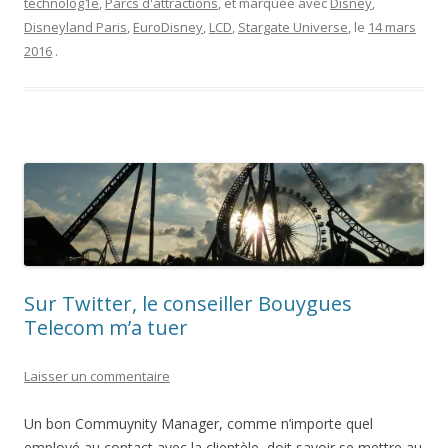
la
technolog1e
,
Parcs d'attractions
, et marquée avec
Disney
,
file
Disneyland Paris
,
EuroDisney
,
LCD
,
Stargate Universe
, le
14 mars
de
2016
.
Star
Tour
(à
5
jours
de
sa
dispa
Sur Twitter, le conseiller Bouygues
Telecom m’a tuer
Laisser un commentaire
Un bon Commuynity Manager, comme n’importe quel
employé au contact avec la clientèle, doit savoir se mettre au