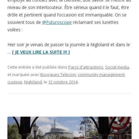
niveau de son interlocuteur. Être sérieux quand il le faut, être
drôle et pertinent quand l’occasion est immanquable. On se
souvient tous de
@Futuroscope
réclamant ses lunettes
volées :
Hier soir je venais de passer la journée à Nigloland et dans le
“Sur
…
[ JE VEUX LIRE LA SUITE !!! ]
Twitter,
le
Cette entrée a été publiée dans
Parcs d'attractions
,
Social media
,
conseiller
et marquée avec
Bouygues Telecom
,
community management
,
Bouygues
custexp
,
Nigloland
, le
12 octobre 2014
.
Telecom
m’a
tuer”