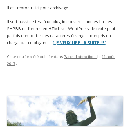
Il est reproduit ici pour archivage.
Il sert aussi de test à un plug-in convertissant les balises
PHPBB de forums en HTML sur WordPress : le texte peut
parfois comporter des caractères étranges, non pris en
“Danse
charge par ce plug-in. …
[ JE VEUX LIRE LA SUITE !!! ]
avec
les
Cette entrée a été publiée dans
Parcs d'attractions
le
11 août
Robots
2013
.
2
:
avec
Martin
Solveig”