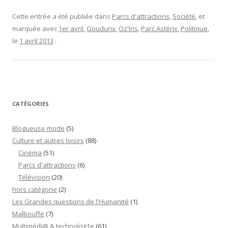
camp
de
Cette entrée a été publiée dans
Parcs d'attractions
,
Société
, et
Roms
marquée avec
1er avril
,
Goudurix
,
Oz'Iris
,
Parc Astérix
,
Politique
,
s’installe
le
1 avril 2013
.
au
cœur
du
Parc
Astérix”
CATÉGORIES
Blogueuse mode
(5)
Culture et autres loisirs
(88)
Cinéma
(51)
Parcs d'attractions
(6)
Télévision
(20)
hors catégorie
(2)
Les Grandes questions de l'Humanité
(1)
Malbouffe
(7)
Multimédi@ & technolog1e
(61)