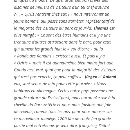
uniques au monde. De quel droit peut-on priver des
dizaines de milliers de visiteurs d’un tel chef-d’œuvre
?
« . «
Qu’ils rentrent chez eux !
» nous interrompt un
jeune homme, qui passe sans s’arrêter, représentatif de
la majorité des visiteurs du parc ce jour-là.
Thomas
est
plus mitigé : «
Ce sont des êtres humains et il y a une
trentaine d’autres attractions dans le parc, pour ceux
qui aiment les grands huit le « Vol d’Icare » ou la
« Ronde des Rondins » existent aussi. Et puis il y a
« OzIris », mais il est quand-même bien moins fort que
Goudu c’est vrai, quoi que pour la majorité des visiteurs
qui n’est pas experte, ça peut suffire
« .
Jürgen
et
Roland
eux, sont venus de loin pour cette journée : «
Nous
habitons en Allemagne. Certes notre pays possède une
grande culture du Freizeitpark, mais aucun n’arrive à la
cheville du Parc Astérix et nous nous faisions une joie
de revenir, comme tous les ans, pour nous amuser sur
ce merveilleux manège. 1200 Km de route (en grande
partie mal entretenue, je veux dire, française), l’hôtel