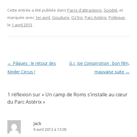
ê
o
n
t
u
o
r
v
u
Cette entrée a été publiée dans
Parcs d'attractions
,
Société
, et
e
e
v
marquée avec
1er avril
,
Goudurix
,
Oz'Iris
,
Parc Astérix
,
Politique
,
)
l
e
l
l
le
1 avril 2013
.
e
l
f
e
e
f
n
e
ê
n
t
ê
r
t
e
r
)
e
)
Navigation
←
Pâques : le retour des
G.I. Joe Conspiration
: bon film,
des
Kinder Circus !
mauvaise suite
→
articles
1 réflexion sur «
Un camp de Roms s’installe au cœur
du Parc Astérix
»
Jack
9 avril 2013 à 13:05