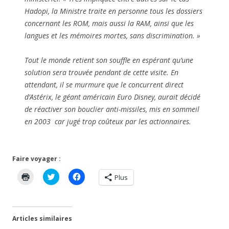
Hadopi, la Ministre traite en personne tous les dossiers
concernant les ROM, mais aussi la RAM, ainsi que les
langues et les mémoires mortes, sans discrimination.
»
Tout le monde retient son souffle en espérant qu’une
solution sera trouvée pendant de cette visite. En
attendant, il se murmure que le concurrent direct
d’Astérix, le géant américain Euro Disney, aurait décidé
de réactiver son bouclier anti-missiles, mis en sommeil
en 2003 car jugé trop coûteux par les actionnaires.
Faire voyager :
C
C
C
Plus
l
l
l
i
i
i
q
q
q
u
u
u
e
e
e
r
z
z
Articles similaires
p
p
p
o
o
o