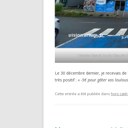
L’ancien Tom & Co du Clos-du-
Le 30 décembre dernier, je recevais de l
très positif : «
-5€ pour gâter vos loulous
Cette entrée a été publiée dans
hors caté