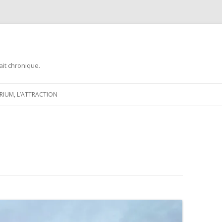
ait chronique.
Aller
au
ARIUM, L’ATTRACTION
contenu