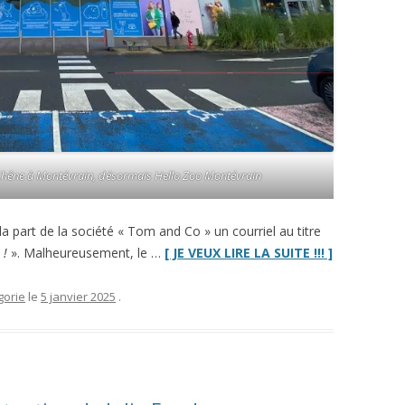
Chêne à Montévrain, désormais Hello Zoo Montévrain
a part de la société « Tom and Co » un courriel au titre
“Le
 !
». Malheureusement, le …
[ JE VEUX LIRE LA SUITE !!! ]
Tom&Co
Montévrain
gorie
le
5 janvier 2025
.
est
toujours
ouvert
!”