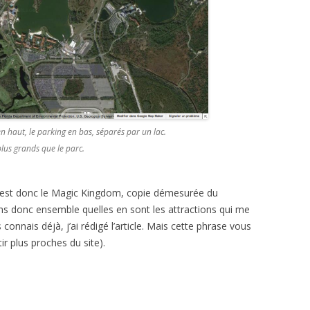
n haut, le parking en bas, séparés par un lac.
plus grands que le parc.
1, est donc le Magic Kingdom, copie démesurée du
s donc ensemble quelles en sont les attractions qui me
s connais déjà, j’ai rédigé l’article. Mais cette phrase vous
ir plus proches du site).