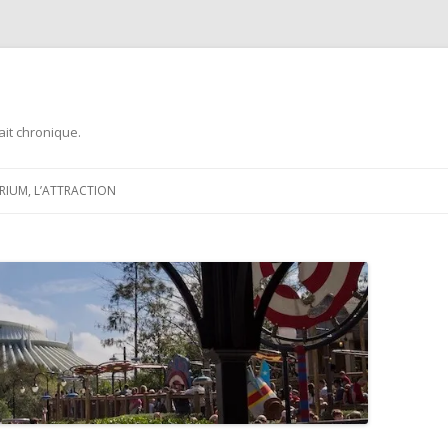
ait chronique.
Aller
au
ARIUM, L’ATTRACTION
contenu