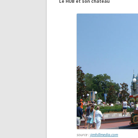
Le HUB et son château
source :
jimhillmedia.com