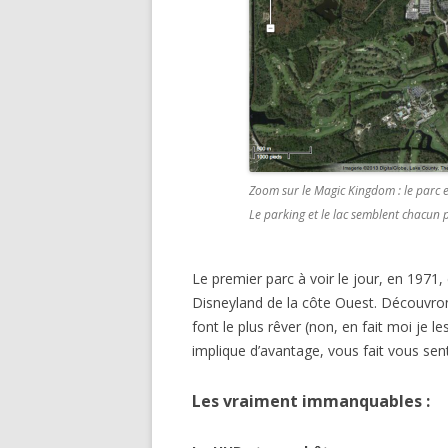
Zoom sur le Magic Kingdom : le parc e
Le parking et le lac semblent chacun 
Le premier parc à voir le jour, en 197
Disneyland de la côte Ouest. Découvron
font le plus rêver (non, en fait moi je le
implique d’avantage, vous fait vous sent
Les vraiment immanquables :