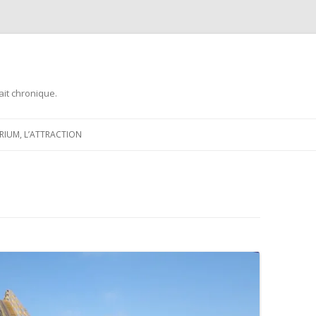
ait chronique.
Aller
au
ARIUM, L’ATTRACTION
contenu