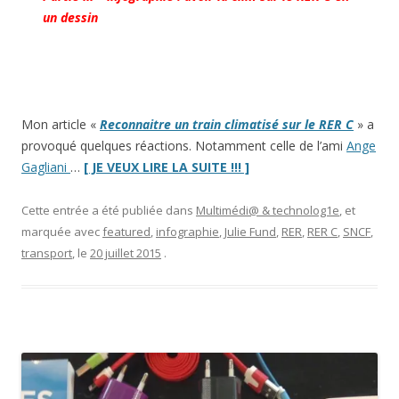
un dessin
Mon article «
Reconnaitre un train climatisé sur le RER C
» a
provoqué quelques réactions. Notamment celle de l’ami
Ange
“Infographie
Gagliani
…
[ JE VEUX LIRE LA SUITE !!! ]
:
avoir
Cette entrée a été publiée dans
Multimédi@ & technolog1e
, et
la
marquée avec
featured
,
infographie
,
Julie Fund
,
RER
,
RER C
,
SNCF
,
clim
transport
, le
20 juillet 2015
.
sur
le
RER
C
en
un