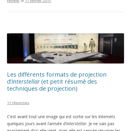
acheté
review
, le
11 février 2015
.
un
chargeur
de
contrefaçon”
Les différents formats de projection
d’
Interstellar
(et petit résumé des
techniques de projection)
11 réponses
C’est avant tout une image qui est sortie sur les Internets
quelques jours avant l’arrivée d’
Interstellar
. Je ne sais pas
exactement d’où elle vient, mais elle est sensée résumer les