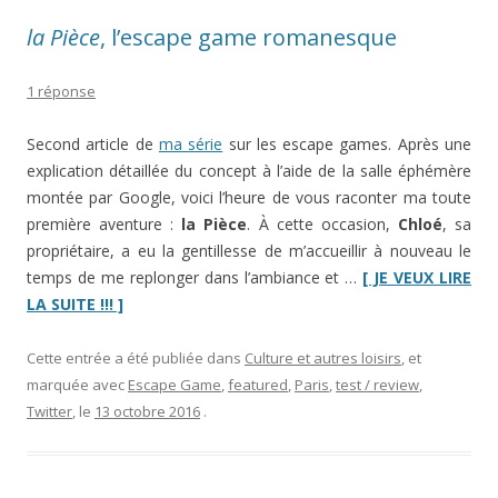
la Pièce
, l’escape game romanesque
1 réponse
Second article de
ma série
sur les escape games. Après une
explication détaillée du concept à l’aide de la salle éphémère
montée par Google, voici l’heure de vous raconter ma toute
première aventure :
la Pièce
. À cette occasion,
Chloé
, sa
propriétaire, a eu la gentillesse de m’accueillir à nouveau le
temps de me replonger dans l’ambiance et …
[ JE VEUX LIRE
“
la
LA SUITE !!! ]
Pièce
,
l’escape
Cette entrée a été publiée dans
Culture et autres loisirs
, et
game
marquée avec
Escape Game
,
featured
,
Paris
,
test / review
,
romanesque”
Twitter
, le
13 octobre 2016
.