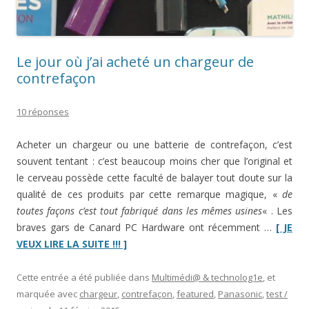
dessin”
Le jour où j’ai acheté un chargeur de
contrefaçon
10 réponses
Acheter un chargeur ou une batterie de contrefaçon, c’est
souvent tentant : c’est beaucoup moins cher que l’original et
le cerveau possède cette faculté de balayer tout doute sur la
qualité de ces produits par cette remarque magique, «
de
toutes façons c’est tout fabriqué dans les mêmes usines
« . Les
braves gars de Canard PC Hardware ont récemment …
[ JE
“Le
VEUX LIRE LA SUITE !!! ]
jour
où
Cette entrée a été publiée dans
Multimédi@ & technolog1e
, et
j’ai
marquée avec
chargeur
,
contrefaçon
,
featured
,
Panasonic
,
test /