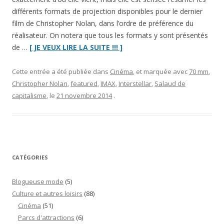
différents formats de projection disponibles pour le dernier
film de Christopher Nolan, dans l’ordre de préférence du
réalisateur. On notera que tous les formats y sont présentés
“Les
de …
[ JE VEUX LIRE LA SUITE !!! ]
différents
formats
Cette entrée a été publiée dans
Cinéma
, et marquée avec
70 mm
,
de
Christopher Nolan
,
featured
,
IMAX
,
Interstellar
,
Salaud de
projection
capitalisme
, le
21 novembre 2014
.
d’
Interstellar
(et
petit
résumé
des
CATÉGORIES
techniques
de
Blogueuse mode
(5)
projection)”
Culture et autres loisirs
(88)
Cinéma
(51)
Parcs d'attractions
(6)