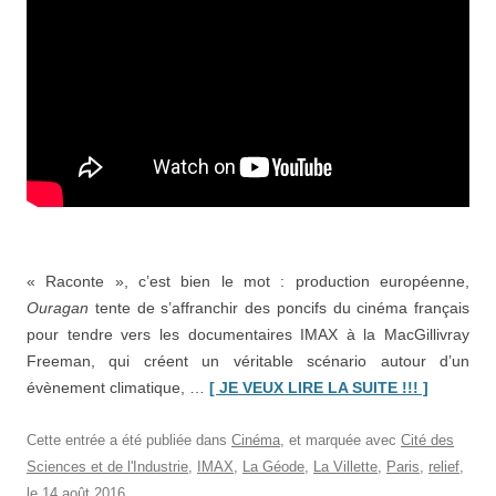
« Raconte », c’est bien le mot : production européenne,
Ouragan
tente de s’affranchir des poncifs du cinéma français
pour tendre vers les documentaires IMAX à la MacGillivray
Freeman, qui créent un véritable scénario autour d’un
“«
Ourag
évènement climatique, …
[ JE VEUX LIRE LA SUITE !!! ]
en
3D,
Cette entrée a été publiée dans
Cinéma
, et marquée avec
Cité des
à
Sciences et de l'Industrie
,
IMAX
,
La Géode
,
La Villette
,
Paris
,
relief
,
la
le
14 août 2016
.