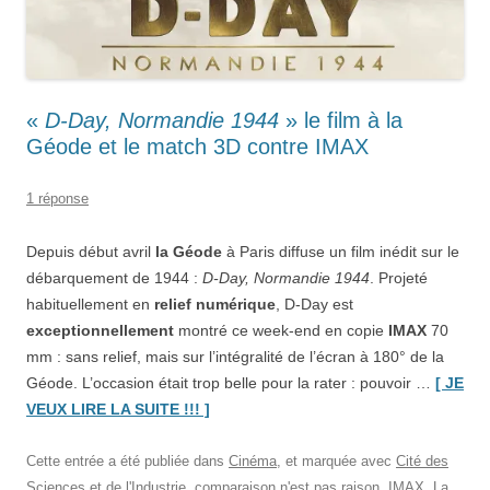
«
D-Day, Normandie 1944
» le film à la
Géode et le match 3D contre IMAX
1 réponse
Depuis début avril
la Géode
à Paris diffuse un film inédit sur le
débarquement de 1944 :
D-Day, Normandie 1944
. Projeté
habituellement en
relief numérique
, D-Day est
exceptionnellement
montré ce week-end en copie
IMAX
70
mm : sans relief, mais sur l’intégralité de l’écran à 180° de la
Géode. L’occasion était trop belle pour la rater : pouvoir …
[ JE
“«
D-
VEUX LIRE LA SUITE !!! ]
Day,
Normandie
Cette entrée a été publiée dans
Cinéma
, et marquée avec
Cité des
1944
»
Sciences et de l'Industrie
,
comparaison n'est pas raison
,
IMAX
,
La