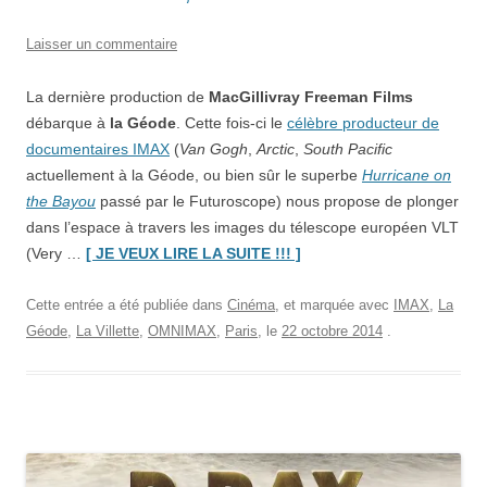
Laisser un commentaire
La dernière production de
MacGillivray Freeman Films
débarque à
la Géode
. Cette fois-ci le
célèbre producteur de
documentaires IMAX
(
Van Gogh
,
Arctic
,
South Pacific
actuellement à la Géode, ou bien sûr le superbe
Hurricane on
the Bayou
passé par le Futuroscope) nous propose de plonger
dans l’espace à travers les images du télescope européen VLT
“
Hidden
(Very …
[ JE VEUX LIRE LA SUITE !!! ]
Universe
,
à
Cette entrée a été publiée dans
Cinéma
, et marquée avec
IMAX
,
La
la
Géode
,
La Villette
,
OMNIMAX
,
Paris
, le
22 octobre 2014
.
Géode”