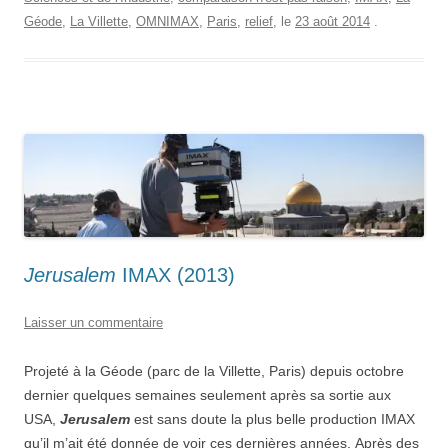
le
Géode
,
La Villette
,
OMNIMAX
,
Paris
,
relief
, le
23 août 2014
.
film
à
la
Géode
et
le
match
3D
contre
IMAX”
Jerusalem
IMAX (2013)
Laisser un commentaire
Projeté à la Géode (parc de la Villette, Paris) depuis octobre
dernier quelques semaines seulement après sa sortie aux
USA,
Jerusalem
est sans doute la plus belle production IMAX
qu’il m’ait été donnée de voir ces dernières années.
Après des