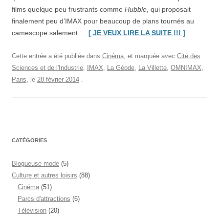
films quelque peu frustrants comme
Hubble
, qui proposait
finalement peu d’IMAX pour beaucoup de plans tournés au
“
Jerusale
camescope salement …
[ JE VEUX LIRE LA SUITE !!! ]
IMAX
(2013)”
Cette entrée a été publiée dans
Cinéma
, et marquée avec
Cité des
Sciences et de l'Industrie
,
IMAX
,
La Géode
,
La Villette
,
OMNIMAX
,
Paris
, le
28 février 2014
.
CATÉGORIES
Blogueuse mode
(5)
Culture et autres loisirs
(88)
Cinéma
(51)
Parcs d'attractions
(6)
Télévision
(20)