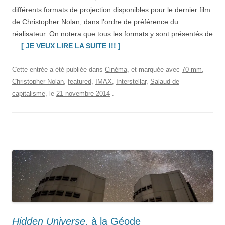
différents formats de projection disponibles pour le dernier film
de Christopher Nolan, dans l’ordre de préférence du
réalisateur. On notera que tous les formats y sont présentés de
“Les
…
[ JE VEUX LIRE LA SUITE !!! ]
différents
formats
Cette entrée a été publiée dans
Cinéma
, et marquée avec
70 mm
,
de
Christopher Nolan
,
featured
,
IMAX
,
Interstellar
,
Salaud de
projection
capitalisme
, le
21 novembre 2014
.
d’
Interstellar
(et
petit
résumé
des
techniques
de
projection)”
Hidden Universe
, à la Géode