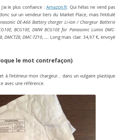
j’ai le plus confiance :
Amazon.fr
. Qui hélas ne vend pas
nc sur un vendeur tiers du Market Place, mais l’intitulé
nasonic DE-A66 Battery charger Li-Ion / Chargeur Batterie
CG10E, BCG10E, DMW BCG10E for Panasonic Lumix DMC-
8, DMCTZ8, DMC-TZ10, …
. Long mais clair. 34,97 €, envoyé
voque le mot contrefaçon)
et à l’intérieur mon chargeur… dans un vulgaire plastique
tte avec une référence.