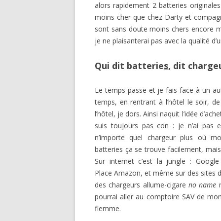
alors rapidement 2 batteries original
moins cher que chez Darty et compagn
sont sans doute moins chers encore mai
je ne plaisanterai pas avec la qualité d’
Qui dit batterie
s
, dit charge
Le temps passe et je fais face à un aut
temps, en rentrant à l’hôtel le soir, d
l’hôtel, je dors. Ainsi naquit l’idée d’
suis toujours pas con : je n’ai pas 
n’importe quel chargeur plus où mo
batteries ça se trouve facilement, mais
Sur internet c’est la jungle : Goog
Place Amazon, et même sur des sites 
des chargeurs allume-cigare
no name
m
pourrai aller au comptoire SAV de mon D
flemme.