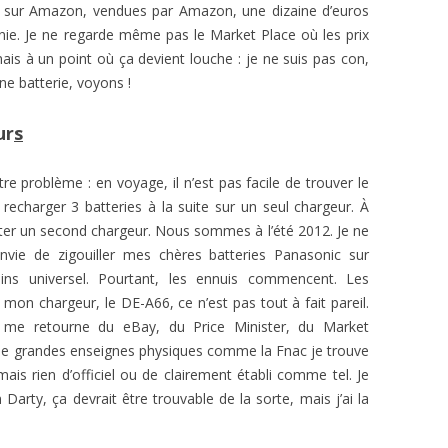
es sur Amazon, vendues par Amazon, une dizaine d’euros
ie. Je ne regarde même pas le Market Place où les prix
s à un point où ça devient louche : je ne suis pas con,
une batterie, voyons !
ur
s
re problème : en voyage, il n’est pas facile de trouver le
e recharger 3 batteries à la suite sur un seul chargeur. À
acheter un second chargeur. Nous sommes à l’été 2012. Je ne
envie de zigouiller mes chères batteries Panasonic sur
ins universel. Pourtant, les ennuis commencent. Les
 mon chargeur, le DE-A66, ce n’est pas tout à fait pareil.
le me retourne du eBay, du Price Minister, du Market
de grandes enseignes physiques comme la Fnac je trouve
ais rien d’officiel ou de clairement établi comme tel. Je
arty, ça devrait être trouvable de la sorte, mais j’ai la