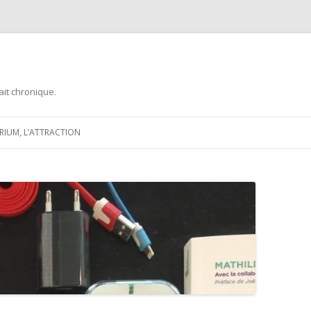
ait chronique.
Aller
au
ARIUM, L’ATTRACTION
contenu