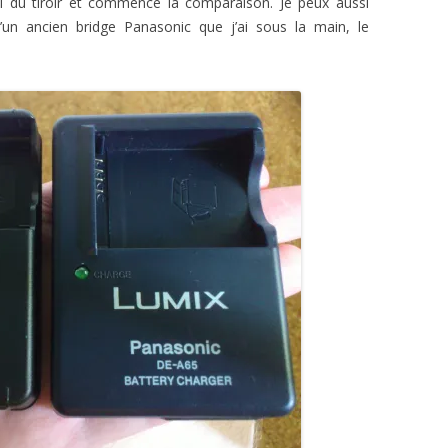
al du tiroir et commence la comparaison. Je peux aussi
’un ancien bridge Panasonic que j’ai sous la main, le