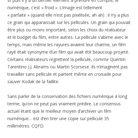
Et puis il y a un dernier élément à prendre en compte, le
numérique, c’est « froid ». L’image est tellement
« parfaite » (quand elle n’est pas pixélisée, ah ah) : il n’y a plus
ce grain qui apparaissait sur les pellicules. Un grain qui pouvait
être plus ou moins important, selon les choix du réalisateur
et le budget du film, entre autres. La pellicule s’abime avec le
temps, mais même les rayures avaient leur charme, un film
rayé était synonyme d’un film qui avait été beaucoup projeté.
Certains réalisateurs regrettent la pellicule, comme Quentin
Tarentino J.J. Abrams ou Martin Scorsese. Ils n’imaginent pas
travailler sans pellicule et partent même en croisade pour
sauver Kodak de la faillite.
Sans parler de la conservation des fichiers numérique à long
terme, qu’on ne peut pas vraiment prédire. Le consensus
actuel étant que le meilleur moyen d’archiver un film
numérique… est d’en tirer une copie sur pellicule 35
millimètres. CQFD.