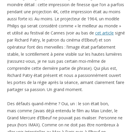
moindre détail : cette impression de finesse que l’on a parfois
pendant une projection 4K, cette impression était au moins
aussi forte ici. Au moins. Le projecteur de 1964, un modèle
Philips qui serait considéré comme « le meilleur au monde »
et utilisé au festival de Cannes (voir au bas de
cet article
signé
par Richard Patry, le patron du cinéma d’Elbeuf) et son
opérateur font des merveilles : l’image était parfaitement
stable, le scintillement à peine visible sur les hautes lumières
(rassurez-vous, je ne suis pas certain moi-même de
comprendre cette dernière partie de phrase). Qui plus est,
Richard Patry était présent et nous a passionnément ouvert
les portes de la régie après la séance, aimant clairement faire
partager sa passion. Un grand moment.
Des défauts quand-même ? Oui, un : le son était bon,
mais comme j’avais déjà entendu le film au Max Linder, le
Grand Mercure d’Elbeuf ne pouvait pas rivaliser. Personne ne
peux (hors IMAX). Comme on ne doit pas être nombreux à
aller voir
Interstellar
au Max à Paris puis à Elbeuf en