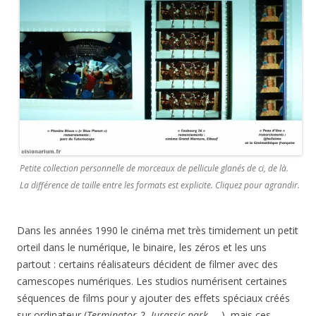
Petite collection personnelle de morceaux de pellicule glanés de ci, de là.
La différence de taille entre les formats est explicite. Cliquez pour agrandir.
Dans les années 1990 le cinéma met très timidement un petit
orteil dans le numérique, le binaire, les zéros et les uns
partout : certains réalisateurs décident de filmer avec des
camescopes numériques. Les studios numérisent certaines
séquences de films pour y ajouter des effets spéciaux créés
sur ordinateur (
Terminator 2
,
Jurassic park
, …), mais ces