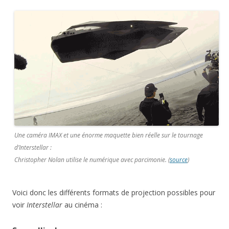
Une caméra IMAX et une énorme maquette bien réelle sur le tournage
d’
Interstellar
:
Christopher Nolan utilise le numérique avec parcimonie. (
source
)
Voici donc les différents formats de projection possibles pour
voir
Interstellar
au cinéma :