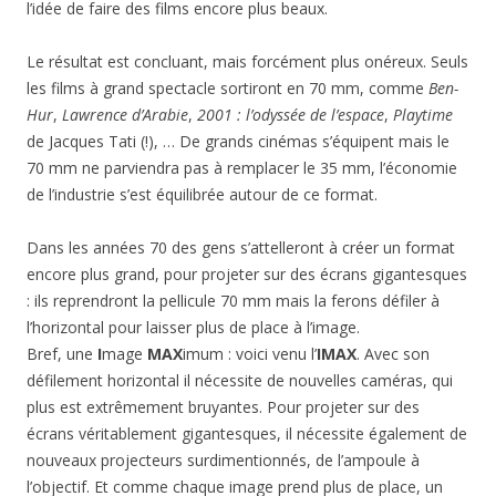
l’idée de faire des films encore plus beaux.
Le résultat est concluant, mais forcément plus onéreux. Seuls
les films à grand spectacle sortiront en 70 mm, comme
Ben-
Hur
,
Lawrence d’Arabie
,
2001 : l’odyssée de l’espace
,
Playtime
de Jacques Tati (!), … De grands cinémas s’équipent mais le
70 mm ne parviendra pas à remplacer le 35 mm, l’économie
de l’industrie s’est équilibrée autour de ce format.
Dans les années 70 des gens s’attelleront à créer un format
encore plus grand, pour projeter sur des écrans gigantesques
: ils reprendront la pellicule 70 mm mais la ferons défiler à
l’horizontal pour laisser plus de place à l’image.
Bref, une
I
mage
MAX
imum : voici venu l’
IMAX
. Avec son
défilement horizontal il nécessite de nouvelles caméras, qui
plus est extrêmement bruyantes. Pour projeter sur des
écrans véritablement gigantesques, il nécessite également de
nouveaux projecteurs surdimentionnés, de l’ampoule à
l’objectif. Et comme chaque image prend plus de place, un