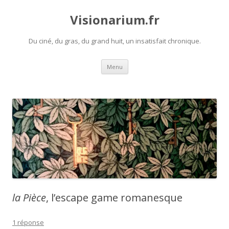
Visionarium.fr
Du ciné, du gras, du grand huit, un insatisfait chronique.
Aller
Menu
au
contenu
la Pièce
, l’escape game romanesque
1 réponse