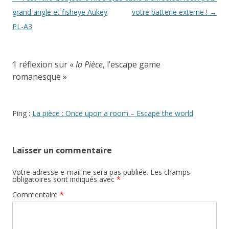
des
grand angle et fisheye Aukey
votre batterie externe !
→
articles
PL-A3
1 réflexion sur «
la Pièce
, l’escape game
romanesque
»
Ping :
La pièce : Once upon a room – Escape the world
Laisser un commentaire
Votre adresse e-mail ne sera pas publiée.
Les champs
obligatoires sont indiqués avec
*
Commentaire
*