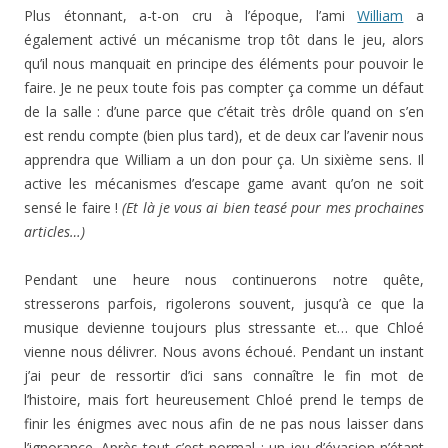
Plus étonnant, a-t-on cru à l’époque, l’ami
William
a
également activé un mécanisme trop tôt dans le jeu, alors
qu’il nous manquait en principe des éléments pour pouvoir le
faire. Je ne peux toute fois pas compter ça comme un défaut
de la salle : d’une parce que c’était très drôle quand on s’en
est rendu compte (bien plus tard), et de deux car l’avenir nous
apprendra que William a un don pour ça. Un sixième sens. Il
active les mécanismes d’escape game avant qu’on ne soit
sensé le faire !
(Et là je vous ai bien teasé pour mes prochaines
articles…)
Pendant une heure nous continuerons notre quête,
stresserons parfois, rigolerons souvent, jusqu’à ce que la
musique devienne toujours plus stressante et… que Chloé
vienne nous délivrer. Nous avons échoué. Pendant un instant
j’ai peur de ressortir d’ici sans connaître le fin mot de
l’histoire, mais fort heureusement Chloé prend le temps de
finir les énigmes avec nous afin de ne pas nous laisser dans
l’ignorance. Après tout c’est normal : un jeu d’évasion n’étant