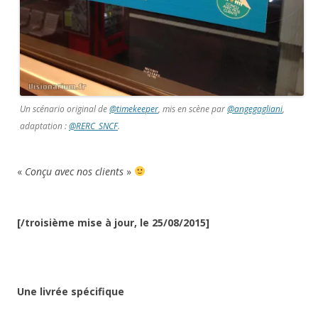
Un scénario original de
@timekeeper
, mis en scène par
@angegagliani
,
adaptation :
@RERC_SNCF
.
«
Conçu avec nos clients
»
[/troisième mise à jour, le 25/08/2015]
Une livrée spécifique