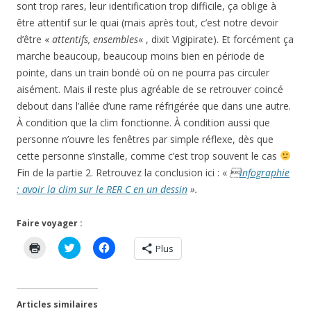
sont trop rares, leur identification trop difficile, ça oblige à
être attentif sur le quai (mais après tout, c’est notre devoir
d’être «
attentifs, ensembles
« , dixit Vigipirate). Et forcément ça
marche beaucoup, beaucoup moins bien en période de
pointe, dans un train bondé où on ne pourra pas circuler
aisément. Mais il reste plus agréable de se retrouver coincé
debout dans l’allée d’une rame réfrigérée que dans une autre.
À condition que la clim fonctionne. À condition aussi que
personne n’ouvre les fenêtres par simple réflexe, dès que
cette personne s’installe, comme c’est trop souvent le cas
Fin de la partie 2. Retrouvez la conclusion ici : «

Infographie
: avoir la clim sur le RER C en un dessin
».
Faire voyager :
C
C
C
Plus
l
l
l
i
i
i
q
q
q
u
u
u
e
e
e
r
z
z
Articles similaires
p
p
p