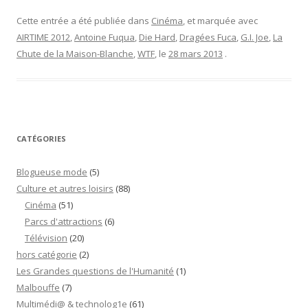
Chute
de
Cette entrée a été publiée dans
Cinéma
, et marquée avec
la
AIRTIME 2012
,
Antoine Fuqua
,
Die Hard
,
Dragées Fuca
,
G.I. Joe
,
La
Maison-
Chute de la Maison-Blanche
,
WTF
, le
28 mars 2013
.
Blanche
”
CATÉGORIES
Blogueuse mode
(5)
Culture et autres loisirs
(88)
Cinéma
(51)
Parcs d'attractions
(6)
Télévision
(20)
hors catégorie
(2)
Les Grandes questions de l'Humanité
(1)
Malbouffe
(7)
Multimédi@ & technolog1e
(61)