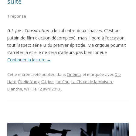
suite
1 réponse
G.I. Joe : Conspiration
a le cul entre deux chaises. C’est un
putain de film d’action décomplexé, mais il perd à l’occasion
tout l’aspect série B du premier épisode. Ma critique pourrait
s’arrêter là et elle ne sera d’ailleurs pas bien longue
Continuer la lecture
→
Cette entrée a été publiée dans
Cinéma
, et marquée avec
Die
Hard
,
Élodie Yung
,
G.I. Joe
,
Jon Chu
,
La Chute de la Maison-
Blanche
,
WTF
, le
12 avril 2013
.