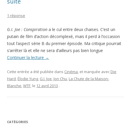
suite
1 réponse
G.I. Joe : Conspiration
a le cul entre deux chaises. C’est un
putain de film d’action décomplexé, mais il perd à l’occasion
tout l’aspect série B du premier épisode. Ma critique pourrait
s’arrêter là et elle ne sera d’ailleurs pas bien longue
Continuer la lecture
→
Cette entrée a été publiée dans
Cinéma
, et marquée avec
Die
Hard
,
Élodie Yung
,
G.I. Joe
,
Jon Chu
,
La Chute de la Maison-
Blanche
,
WTF
, le
12 avril 2013
.
CATÉGORIES