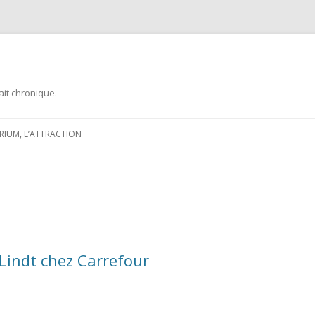
ait chronique.
Aller
au
ARIUM, L’ATTRACTION
contenu
Lindt chez Carrefour