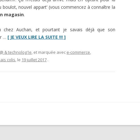
eau boulot, nouvel appart’ (vous commencez à connaître la
 en magasin
.
ion chez Auchan, et pourtant je savais déjà que son
“La
ar …
[ JE VEUX LIRE LA SUITE !!! ]
livraison
en
i@ & technolog1e
, et marquée avec
e-commerce
,
magasin
lais colis
, le
19 juillet 2017
.
Auchan”