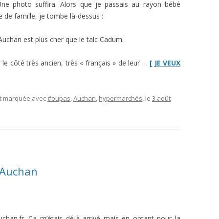
ne photo suffira. Alors que je passais au rayon bébé
de famille, je tombe là-dessus :
uchan est plus cher que le talc Cadum.
le côté très ancien, très « français » de leur …
[ JE VEUX
et marquée avec
#oupas
,
Auchan
,
hypermarchés
, le
3 août
 Auchan
 Auchan.fr. Ça m’étais déjà arrivé mais en optant pour la