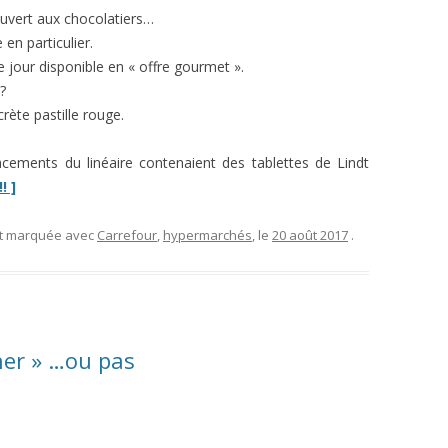
ouvert aux chocolatiers…
 en particulier.
ce jour disponible en « offre gourmet ».
?
rète pastille rouge.
acements du linéaire contenaient des tablettes de Lindt
“Une
! ]
drôle
de
et marquée avec
Carrefour
,
hypermarchés
, le
20 août 2017
.
promotion
Lindt
chez
Carrefour”
her » …ou pas