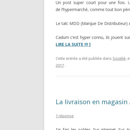
Un post super court pour une fois. U
de l’hypermarché, comme tout bon père 
Le talc MDD (Marque De Distributeur) A
Cadum c’est hyper connu, ils jouent sur 
“« Les
LIRE LA SUITE !!! ]
MDD
c’est
Cette entrée a été publiée dans
Société
, 
moins
2017
.
cher »
…
ou
pas”
La livraison en magasin
1 réponse
J’ai fais les soldes. Sur internet. Sur