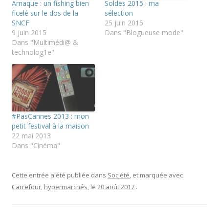
Arnaque : un fishing bien
Soldes 2015 : ma
e
e
e
r
r
r
ficelé sur le dos de la
sélection
(
s
s
SNCF
25 juin 2015
o
u
u
u
r
r
9 juin 2015
Dans "Blogueuse mode"
v
T
F
Dans "Multimédi@ &
r
w
a
e
i
c
technolog1e"
d
t
e
a
t
b
n
e
o
s
r
o
u
(
k
n
o
(
e
u
o
n
v
u
o
r
v
u
e
r
#PasCannes 2013 : mon
v
d
e
petit festival à la maison
e
a
d
l
n
a
22 mai 2013
l
s
n
Dans "Cinéma"
e
u
s
f
n
u
e
e
n
n
n
e
ê
o
n
Cette entrée a été publiée dans
Société
, et marquée avec
t
u
o
r
v
u
Carrefour
,
hypermarchés
, le
20 août 2017
.
e
e
v
)
l
e
l
l
e
l
f
e