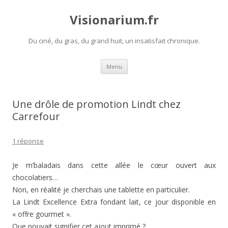
Visionarium.fr
Du ciné, du gras, du grand huit, un insatisfait chronique.
Aller
Menu
au
contenu
Une drôle de promotion Lindt chez
Carrefour
1 réponse
Je m’baladais dans cette allée le cœur ouvert aux
chocolatiers…
Non, en réalité je cherchais une tablette en particulier.
La Lindt Excellence Extra fondant lait, ce jour disponible en
« offre gourmet ».
Que pouvait signifier cet ajout imprimé ?