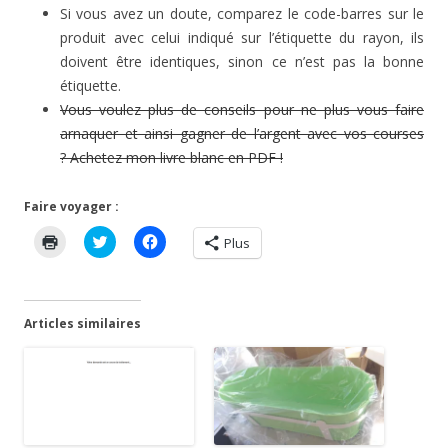
Si vous avez un doute, comparez le code-barres sur le
produit avec celui indiqué sur l’étiquette du rayon, ils
doivent être identiques, sinon ce n’est pas la bonne
étiquette.
Vous voulez plus de conseils pour ne plus vous faire
arnaquer et ainsi gagner de l’argent avec vos courses
? Achetez mon livre blanc en PDF !
Faire voyager :
C
C
C
Plus
l
l
l
i
i
i
q
q
q
u
u
u
e
e
e
r
z
z
Articles similaires
p
p
p
o
o
o
u
u
u
r
r
r
i
p
p
m
a
a
p
r
r
r
t
t
i
a
a
m
g
g