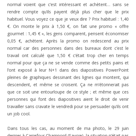
normal voient que c’est intéressant et achètent… sans se
rendre compte qu’ils payent déjà plus cher que le prix
habituel. Vous voyez ce que je veux dire ? Prix habituel : 1,40
€. On monte le prix à 1,50 €, on fait une promo « offre
gourmet : 1,45 € », les gens comparent, pensent économiser
0,05 €, achètent. Après la promo on redescend au prix
normal car des personnes dans des bureaux dont c’est le
travail ont calculé que 1,50 € c’était trop cher en temps
normal pour que ça ne se vende comme des petits pains et
l’ont exposé à leur N+1 dans des diapositives PowerPoint
pleines de graphiques dessinant des lignes qui montent, qui
descendent, et même se croisent. Ça ne m’étonnerait pas
que ce soit une entourloupe de ce style ; et même que ces
personnes qui font des diapositives aient le droit de venir
travailler sans cravate le vendredi pour se persuader qu’ils ont
un job cool.
Dans tous les cas, au moment de ma photo, le 29 juin
dernier à Carrefour Chamnord (Savoie), la situation n’était pas