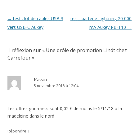
e
f
n
e
ê
n
t
ê
r
t
Navigation
←
test : lot de câbles USB 3
test : batterie Lightning 20 000
e
r
)
e
des
vers USB-C Aukey
mA Aukey PB-T10
→
)
articles
1 réflexion sur «
Une drôle de promotion Lindt chez
Carrefour
»
Kavan
5 novembre 2018 à 12:04
Les offres gourmets sont 0,02 € de moins le 5/11/18 à la
madeleine dans le nord
↓
Répondre