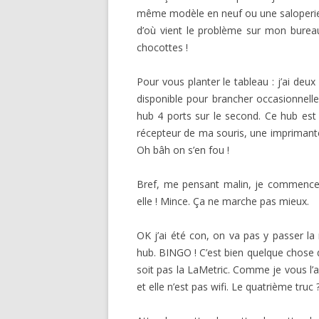
même modèle en neuf ou une saloperie c
d’où vient le problème sur mon bureau. 
chocottes !
Pour vous planter le tableau : j’ai deu
disponible pour brancher occasionnel
hub 4 ports sur le second. Ce hub est 
récepteur de ma souris, une imprimante
Oh bâh on s’en fou !
Bref, me pensant malin, je commence p
elle ! Mince. Ça ne marche pas mieux.
OK j’ai été con, on va pas y passer la 
hub. BINGO ! C’est bien quelque chose 
soit pas la LaMetric. Comme je vous l’ai
et elle n’est pas wifi. Le quatrième truc