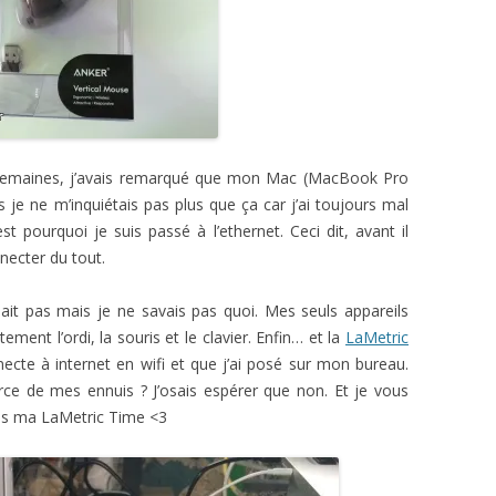
es semaines, j’avais remarqué que mon Mac (MacBook Pro
is je ne m’inquiétais pas plus que ça car j’ai toujours mal
t pourquoi je suis passé à l’ethernet. Ceci dit, avant il
necter du tout.
lait pas mais je ne savais pas quoi. Mes seuls appareils
tement l’ordi, la souris et le clavier. Enfin… et la
LaMetric
cte à internet en wifi et que j’ai posé sur mon bureau.
ource de mes ennuis ? J’osais espérer que non. Et je vous
 pas ma LaMetric Time <3