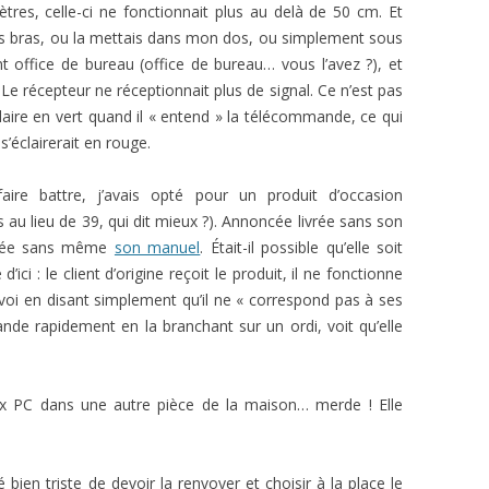
tres, celle-ci ne fonctionnait plus au delà de 50 cm. Et
es bras, ou la mettais dans mon dos, ou simplement sous
 office de bureau (office de bureau… vous l’avez ?), et
! Le récepteur ne réceptionnait plus de signal. Ce n’est pas
claire en vert quand il « entend » la télécommande, ce qui
 s’éclairerait en rouge.
re battre, j’avais opté pour un produit d’occasion
au lieu de 39, qui dit mieux ?). Annoncée livrée sans son
ivée sans même
son manuel
. Était-il possible qu’elle soit
’ici : le client d’origine reçoit le produit, il ne fonctionne
nvoi en disant simplement qu’il ne « correspond pas à ses
de rapidement en la branchant sur un ordi, voit qu’elle
eux PC dans une autre pièce de la maison… merde ! Elle
té bien triste de devoir la renvoyer et choisir à la place le