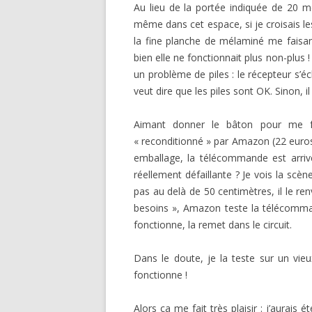
Au lieu de la portée indiquée de 20 mè
même dans cet espace, si je croisais l
la fine planche de mélaminé me faisant
bien elle ne fonctionnait plus non-plus 
un problème de piles : le récepteur s’é
veut dire que les piles sont OK. Sinon, il
Aimant donner le bâton pour me fai
« reconditionné » par Amazon (22 euros 
emballage, la télécommande est arr
réellement défaillante ? Je vois la scène d
pas au delà de 50 centimètres, il le re
besoins », Amazon teste la télécomman
fonctionne, la remet dans le circuit.
Dans le doute, je la teste sur un vi
fonctionne !
Alors ça me fait très plaisir : j’aurais é