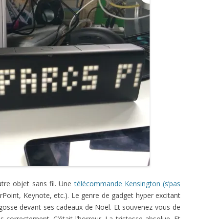
tre objet sans fil. Une
télécommande Kensington (s’pas
Point, Keynote, etc.). Le genre de gadget hyper excitant
 gosse devant ses cadeaux de Noël. Et souvenez-vous de
correctement. C’était l’horreur. La tristesse absolue. Et