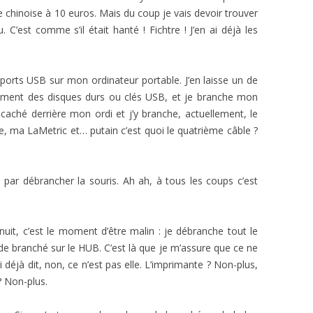
hinoise à 10 euros. Mais du coup je vais devoir trouver
C’est comme s’il était hanté ! Fichtre ! J’en ai déjà les
x ports USB sur mon ordinateur portable. J’en laisse un de
lement des disques durs ou clés USB, et je branche mon
caché derrière mon ordi et j’y branche, actuellement, le
, ma LaMetric et… putain c’est quoi le quatrième câble ?
ar débrancher la souris. Ah ah, à tous les coups c’est
nuit, c’est le moment d’être malin : je débranche tout le
de branché sur le HUB. C’est là que je m’assure que ce ne
 déjà dit, non, ce n’est pas elle. L’imprimante ? Non-plus,
 ? Non-plus.