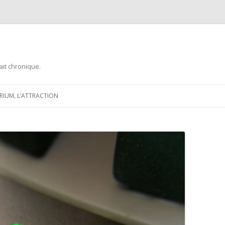
ait chronique.
Aller
au
ARIUM, L’ATTRACTION
contenu