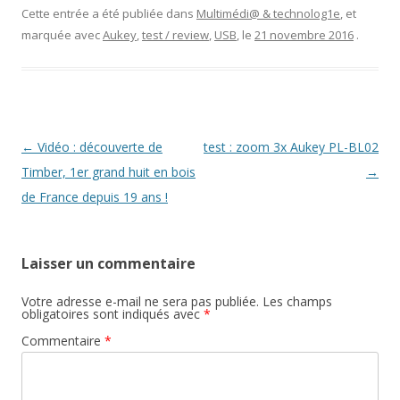
t
u
o
r
v
u
Cette entrée a été publiée dans
Multimédi@ & technolog1e
, et
e
e
v
marquée avec
Aukey
,
test / review
,
USB
, le
21 novembre 2016
.
)
l
e
l
l
e
l
f
e
e
f
n
e
ê
n
t
ê
r
t
e
r
Navigation
←
Vidéo : découverte de
test : zoom 3x Aukey PL-BL02
)
e
)
des
Timber, 1er grand huit en bois
→
articles
de France depuis 19 ans !
Laisser un commentaire
Votre adresse e-mail ne sera pas publiée.
Les champs
obligatoires sont indiqués avec
*
Commentaire
*