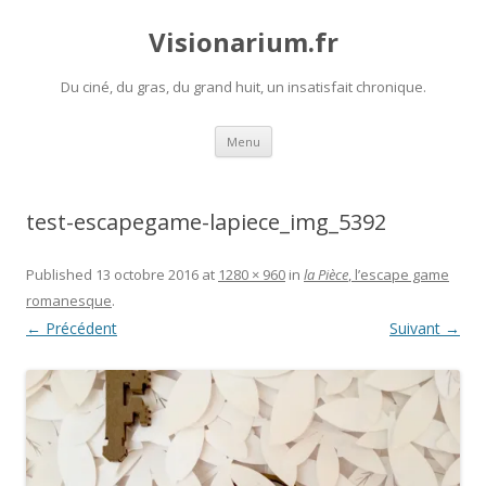
Visionarium.fr
Du ciné, du gras, du grand huit, un insatisfait chronique.
Aller
Menu
au
contenu
test-escapegame-lapiece_img_5392
Published
13 octobre 2016
at
1280 × 960
in
la Pièce
, l’escape game
romanesque
.
← Précédent
Suivant →