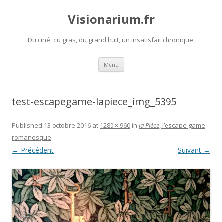
Visionarium.fr
Du ciné, du gras, du grand huit, un insatisfait chronique.
Aller
Menu
au
contenu
test-escapegame-lapiece_img_5395
Published
13 octobre 2016
at
1280 × 960
in
la Pièce
, l’escape game
romanesque
.
← Précédent
Suivant →