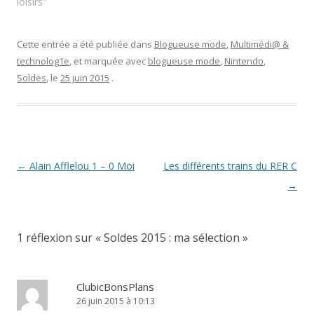
loisirs"
e
e
n
n
n
e
ê
o
n
t
u
o
r
v
u
Cette entrée a été publiée dans
Blogueuse mode
,
Multimédi@ &
e
e
v
technolog1e
, et marquée avec
blogueuse mode
,
Nintendo
,
)
l
e
l
l
Soldes
, le
25 juin 2015
.
e
l
f
e
e
f
n
e
ê
n
t
ê
r
t
e
r
)
e
)
Navigation
←
Alain Afflelou 1 – 0 Moi
Les différents trains du RER C
des
→
articles
1 réflexion sur «
Soldes 2015 : ma sélection
»
ClubicBonsPlans
26 juin 2015 à 10:13