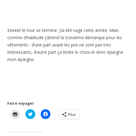
Eeeeet le tour se termine. J’ai été sage cette année. Mais
comme d’habitude j’attend la troisième démarque pour les
vêtements : d’une part avant les prix ne sont pas très
intéressants, d’autre part ça limite le choix et donc épargne
mon épargne.
Faire voyager :
C
C
C
Plus
l
l
l
i
i
i
q
q
q
u
u
u
e
e
e