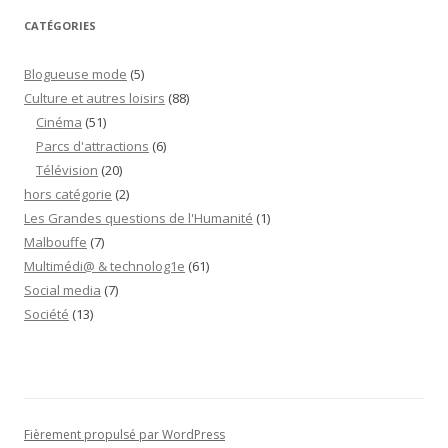
!”
CATÉGORIES
Blogueuse mode
(5)
Culture et autres loisirs
(88)
Cinéma
(51)
Parcs d'attractions
(6)
Télévision
(20)
hors catégorie
(2)
Les Grandes questions de l'Humanité
(1)
Malbouffe
(7)
Multimédi@ & technolog1e
(61)
Social media
(7)
Société
(13)
Fièrement propulsé par WordPress