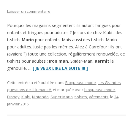
Laisser un commentaire
Pourquoi les magasins segmentent-ils autant fringues pour
enfants et fringues pour adultes ? Je sors de chez Kiabi : des
t-shirts
Mario
pour enfants. Mais aussi des t-shirts Mario
pour adultes. Juste pas les mêmes. Allez à Carrefour : ils ont
(avaient ?) toute une collection, régulièrement renouvelée, de
t-shirts pour adultes :
Iron man
, Spider-Man,
Kermit
la
“Marre
grenouille, …
[ JE VEUX LIRE LA SUITE !!! ]
de
la
Cette entrée a été publiée dans
Blogueuse mode
,
Les Grandes
segmentation
questions de l'Humanité
, et marquée avec
blogueuse mode
,
des
Disney
,
Kiabi
,
Nintendo
,
Super Mario
,
t-shirts
,
Vêtements
, le
24
fringues
janvier 2015
.
entre
enfants
et
adultes