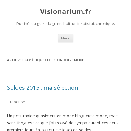
Visionarium.fr
Du ciné, du gras, du grand huit, un insatisfait chronique.
Aller
Menu
au
contenu
ARCHIVES PAR ÉTIQUETTE :
BLOGUEUSE MODE
Soldes 2015 : ma sélection
1 réponse
Un post rapide quasiment en mode blogueuse mode, mais
sans fringues : ce que j’ai trouvé de sympa durant ces deux
premiers jours (là où tout se joue) de soldes.