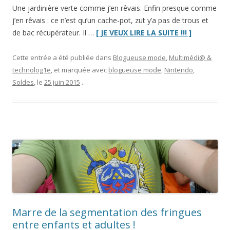
Une jardinière verte comme j’en rêvais. Enfin presque comme
j’en rêvais : ce n’est qu’un cache-pot, zut y’a pas de trous et
“Soldes
de bac récupérateur. Il …
[ JE VEUX LIRE LA SUITE !!! ]
2015
:
Cette entrée a été publiée dans
Blogueuse mode
,
Multimédi@ &
ma
technolog1e
, et marquée avec
blogueuse mode
,
Nintendo
,
sélection”
Soldes
, le
25 juin 2015
.
Marre de la segmentation des fringues
entre enfants et adultes !