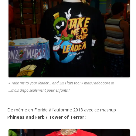
«
Take me to your leader… and Six Flags too!
» mais j’adoooore !!!
…mais dispo seulement pour enfants !
De même en Floride à l’automne 2013 avec ce mashup
Phineas and Ferb / Tower of Terror
: