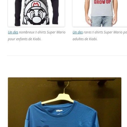
Un des
nombreux t-shirts Super Mario
Un des
rares t-shirts Super Mario p
pour enfants de Kiabi.
adultes de Kiabi.