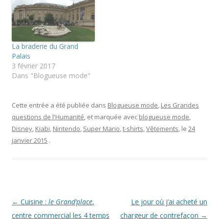
s
r
o
u
(
k
n
o
(
e
u
o
n
v
u
o
r
v
u
e
r
La braderie du Grand
v
d
e
Palais
e
a
d
l
n
a
3 février 2017
l
s
n
Dans "Blogueuse mode"
e
u
s
f
n
u
e
e
n
n
n
e
ê
o
n
Cette entrée a été publiée dans
Blogueuse mode
,
Les Grandes
t
u
o
r
v
u
questions de l'Humanité
, et marquée avec
blogueuse mode
,
e
e
v
)
l
e
Disney
,
Kiabi
,
Nintendo
,
Super Mario
,
t-shirts
,
Vêtements
, le
24
l
l
e
l
janvier 2015
.
f
e
e
f
n
e
ê
n
t
ê
r
t
e
r
)
e
)
Navigation
←
Cuisine :
le Grand’place
,
Le jour où j’ai acheté un
des
centre commercial les 4 temps
chargeur de contrefaçon
→