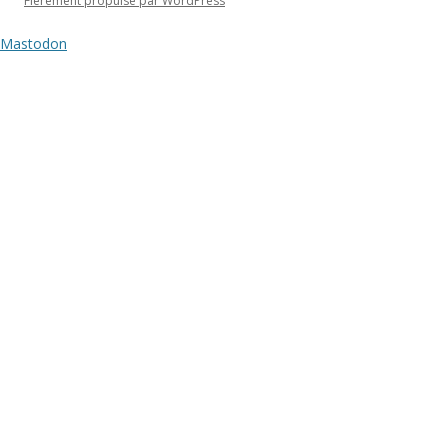
Fièrement propulsé par WordPress
Mastodon