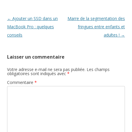
e
f
n
e
ê
n
t
ê
r
t
Navigation
←
Ajouter un SSD dans un
Marre de la segmentation des
e
r
)
e
des
MacBook Pro : quelques
fringues entre enfants et
)
articles
conseils
adultes !
→
Laisser un commentaire
Votre adresse e-mail ne sera pas publiée.
Les champs
obligatoires sont indiqués avec
*
Commentaire
*