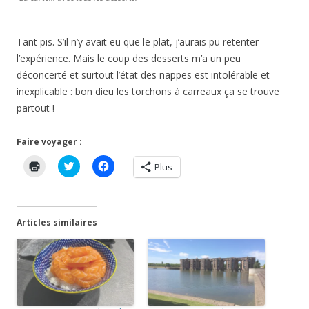
Tant pis. S’il n’y avait eu que le plat, j’aurais pu retenter
l’expérience. Mais le coup des desserts m’a un peu
déconcerté et surtout l’état des nappes est intolérable et
inexplicable : bon dieu les torchons à carreaux ça se trouve
partout !
Faire voyager :
C
C
C
Plus
l
l
l
i
i
i
q
q
q
u
u
u
e
e
e
r
z
z
Articles similaires
p
p
p
o
o
o
u
u
u
r
r
r
i
p
p
m
a
a
p
r
r
r
t
t
i
a
a
m
g
g