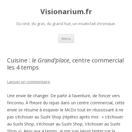
Visionarium.fr
Du ciné, du gras, du grand huit, un insatisfait chronique.
Aller
Menu
au
contenu
Cuisine :
le Grand’place
, centre commercial
les 4 temps
Laisser un commentaire
Une envie de changer. De partir à l’aventure, de foncer vers
l’inconnu. À l’heure du repas dans un centre commercial, cette
envie se résume à esquiver le McDo tout en réussissant à ne
pas s’échouer au Sushi Shop (répétez après moi : « s’échouer
au Sushi Shop, s’échouer au Sushi Shop, s’échouer au Sushi
Shop »). Ainsi aux 4 temps, je me suis laissé tenter par la