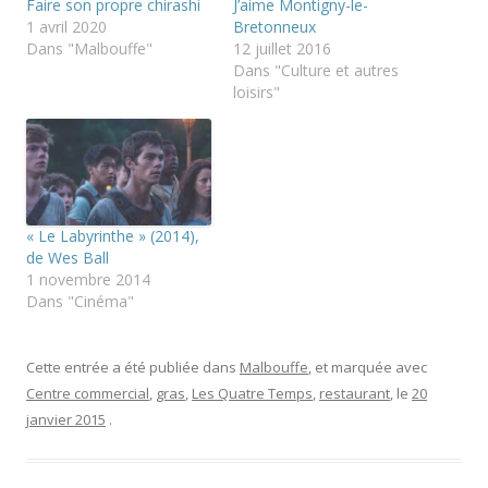
Faire son propre chirashi
J’aime Montigny-le-
e
e
e
r
r
r
1 avril 2020
Bretonneux
(
s
s
Dans "Malbouffe"
12 juillet 2016
o
u
u
u
r
r
Dans "Culture et autres
v
T
F
loisirs"
r
w
a
e
i
c
d
t
e
a
t
b
n
e
o
s
r
o
u
(
k
n
o
(
e
u
o
n
v
u
« Le Labyrinthe » (2014),
o
r
v
u
e
r
de Wes Ball
v
d
e
1 novembre 2014
e
a
d
l
n
a
Dans "Cinéma"
l
s
n
e
u
s
f
n
u
e
e
n
n
n
e
Cette entrée a été publiée dans
Malbouffe
, et marquée avec
ê
o
n
Centre commercial
,
gras
,
Les Quatre Temps
,
restaurant
, le
20
t
u
o
r
v
u
janvier 2015
.
e
e
v
)
l
e
l
l
e
l
f
e