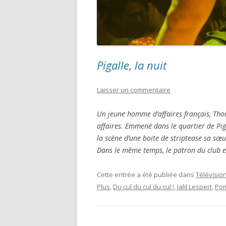
la
TNT
?”
Pigalle, la nuit
Laisser un commentaire
Un jeune homme d’affaires français, Thom
affaires. Emmené dans le quartier de Piga
la scène d’une boite de striptease sa sœur
Dans le même temps, le patron du club 
Cette entrée a été publiée dans
Télévisio
Plus
,
Du cul du cul du cul !
,
Jalil Lespert
,
Pom