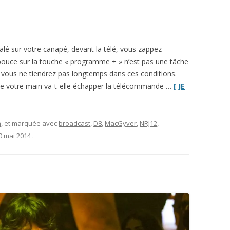
lé sur votre canapé, devant la télé, vous zappez
pouce sur la touche « programme + » n’est pas une tâche
e vous ne tiendrez pas longtemps dans ces conditions.
-être votre main va-t-elle échapper la télécommande …
[ JE
n
, et marquée avec
broadcast
,
D8
,
MacGyver
,
NRJ12
,
0 mai 2014
.