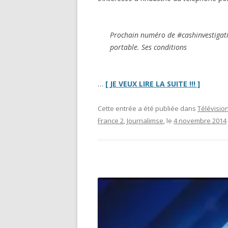
Prochain numéro de #cashinvestigati
portable. Ses conditions
“Bingo
…
[ JE VEUX LIRE LA SUITE !!! ]
Cash
Investiga
Cette entrée a été publiée dans
Télévisio
:
France 2
,
Journalimse
, le
4 novembre 2014
« Secret
inavouab
de
nos
téléphon