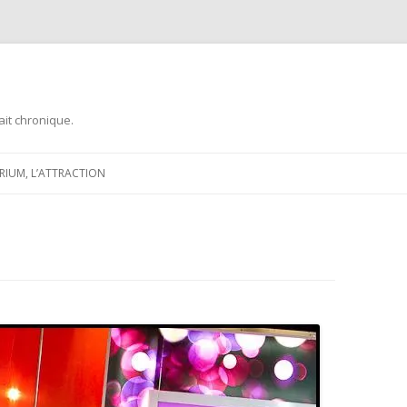
ait chronique.
Aller
au
ARIUM, L’ATTRACTION
contenu