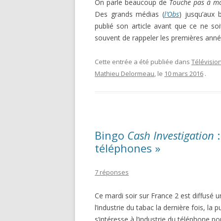
On parle beaucoup de
Touche pas à m
Des grands médias (
l’Obs
) jusqu’aux
publié son article avant que ce ne soi
souvent de rappeler les premières année
Cette entrée a été publiée dans
Télévisio
Mathieu Delormeau
, le
10 mars 2016
.
Bingo
Cash Investigation
:
téléphones »
7 réponses
Ce mardi soir sur France 2 est diffusé
l’industrie du tabac la dernière fois, la 
s’intéresse à l’industrie du téléphone 