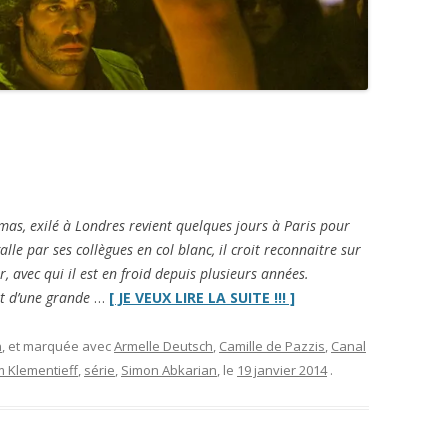
as, exilé à Londres revient quelques jours à Paris pour
lle par ses collègues en col blanc, il croit reconnaitre sur
, avec qui il est en froid depuis plusieurs années.
“
Pigalle,
et d’une grande
…
[ JE VEUX LIRE LA SUITE !!! ]
la
nuit
”
n
, et marquée avec
Armelle Deutsch
,
Camille de Pazzis
,
Canal
 Klementieff
,
série
,
Simon Abkarian
, le
19 janvier 2014
.