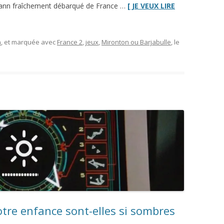
hmann fraîchement débarqué de France …
[ JE VEUX LIRE
n
, et marquée avec
France 2
,
jeux
,
Mironton ou Barjabulle
, le
otre enfance sont-elles si sombres