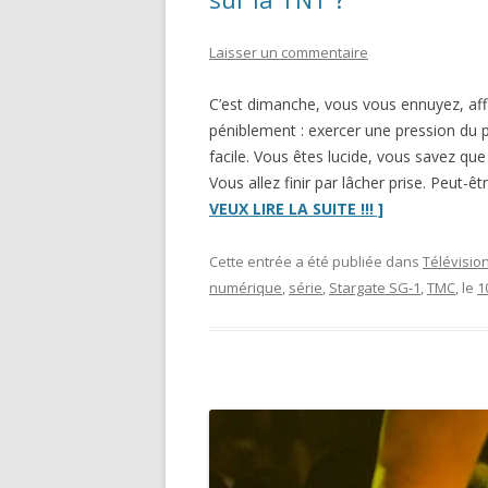
Laisser un commentaire
C’est dimanche, vous vous ennuyez, affa
péniblement : exercer une pression du 
facile. Vous êtes lucide, vous savez qu
Vous allez finir par lâcher prise. Peut
“Pourquoi
VEUX LIRE LA SUITE !!! ]
les
séries
Cette entrée a été publiée dans
Télévisio
de
numérique
,
série
,
Stargate SG-1
,
TMC
, le
1
notre
enfance
sont-
elles
si
sombres
sur