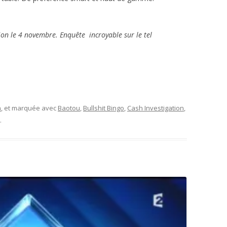
on le 4 novembre. Enquête incroyable sur le tel
tion
n
, et marquée avec
Baotou
,
Bullshit Bingo
,
Cash Investigation
,
.
s
les
es »”