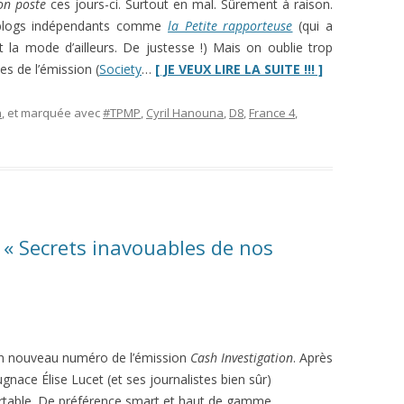
on poste
ces jours-ci. Surtout en mal. Sûrement à raison.
 blogs indépendants comme
la Petite rapporteuse
(qui a
t la mode d’ailleurs. De justesse !) Mais on oublie trop
“TPMP,
s de l’émission (
Society
…
[ JE VEUX LIRE LA SUITE !!! ]
c’était
mieux
n
, et marquée avec
#TPMP
,
Cyril Hanouna
,
D8
,
France 4
,
avant”
 « Secrets inavouables de nos
 un nouveau numéro de l’émission
Cash Investigation
. Après
pugnace Élise Lucet (et ses journalistes bien sûr)
portable. De préférence smart et haut de gamme.