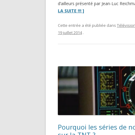
d’ailleurs présenté par Jean-Luc Reic
“Le
LA SUITE !!! ]
retour
de
Cette entrée a été publiée dans
Télévisio
Pyramide
”
19 juillet 2014
.
Pourquoi les séries de n
sur la TNT ?