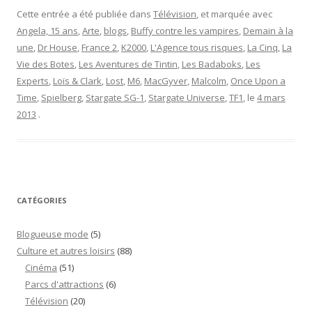
Cette entrée a été publiée dans
Télévision
, et marquée avec
Angela, 15 ans
,
Arte
,
blogs
,
Buffy contre les vampires
,
Demain à la
une
,
Dr House
,
France 2
,
K2000
,
L'Agence tous risques
,
La Cinq
,
La
Vie des Botes
,
Les Aventures de Tintin
,
Les Badaboks
,
Les
Experts
,
Loïs & Clark
,
Lost
,
M6
,
MacGyver
,
Malcolm
,
Once Upon a
Time
,
Spielberg
,
Stargate SG-1
,
Stargate Universe
,
TF1
, le
4 mars
2013
.
CATÉGORIES
Blogueuse mode
(5)
Culture et autres loisirs
(88)
Cinéma
(51)
Parcs d'attractions
(6)
Télévision
(20)