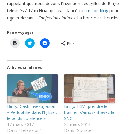
rappelant que nous devons l’invention des grilles de Bingo
télévisés à
Lâm Hua
, qui avait lancé ça
sur son blog
pour
rigoler devant…
Confessions Intimes
. La boucle est bouclée.
Faire voyager :
C
C
C
Plus
l
l
l
i
i
i
q
q
q
u
u
u
e
e
e
r
z
z
Articles similaires
p
p
p
o
o
o
u
u
u
r
r
r
i
p
p
m
a
a
p
r
r
r
t
t
i
a
a
m
g
g
Bingo Cash Investigation :
Bingo TGV : prendre le
e
e
e
r
r
r
« Pédophilie dans l’Église :
train en s’amusant avec la
(
s
s
le poids du silence »
SNCF
o
u
u
u
r
r
17 mars 2017
23 mars 2018
v
T
F
Dans "Télévision"
Dans "Société"
r
w
a