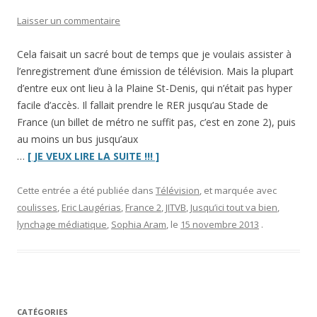
Laisser un commentaire
Cela faisait un sacré bout de temps que je voulais assister à
l’enregistrement d’une émission de télévision. Mais la plupart
d’entre eux ont lieu à la Plaine St-Denis, qui n’était pas hyper
facile d’accès. Il fallait prendre le RER jusqu’au Stade de
France (un billet de métro ne suffit pas, c’est en zone 2), puis
au moins un bus jusqu’aux
“« Jusqu’ici
…
[ JE VEUX LIRE LA SUITE !!! ]
tout
va
Cette entrée a été publiée dans
Télévision
, et marquée avec
bien »,
coulisses
,
Eric Laugérias
,
France 2
,
JITVB
,
Jusqu’ici tout va bien
,
vu
lynchage médiatique
,
Sophia Aram
, le
15 novembre 2013
.
du
public”
CATÉGORIES