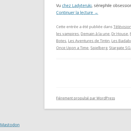
Vu
chez Ladyteruki
, sériephile obsessio
Continuer la lecture
→
Cette entrée a été publiée dans
Télévisio
les vampires
,
Demain à la une
,
Dr House
,
Botes
,
Les Aventures de Tintin
,
Les Badab
Once Upon a Time
,
Spielberg
,
Stargate SG
Fièrement propulsé par WordPress
Mastodon