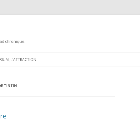
ait chronique.
Aller
au
ARIUM, L’ATTRACTION
contenu
DE TINTIN
re