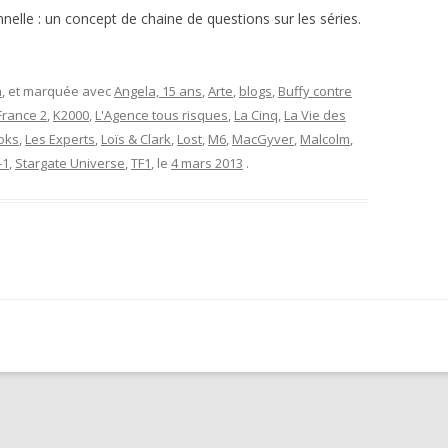
nnelle : un concept de chaine de questions sur les séries.
n
, et marquée avec
Angela, 15 ans
,
Arte
,
blogs
,
Buffy contre
France 2
,
K2000
,
L'Agence tous risques
,
La Cinq
,
La Vie des
oks
,
Les Experts
,
Loïs & Clark
,
Lost
,
M6
,
MacGyver
,
Malcolm
,
-1
,
Stargate Universe
,
TF1
, le
4 mars 2013
.