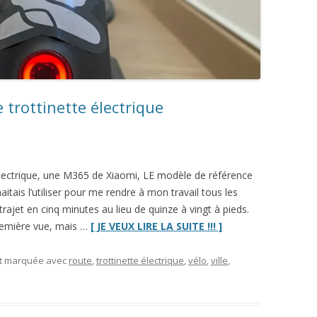
e trottinette électrique
électrique, une M365 de Xiaomi, LE modèle de référence
itais l’utiliser pour me rendre à mon travail tous les
trajet en cinq minutes au lieu de quinze à vingt à pieds.
“Survivre
première vue, mais …
[ JE VEUX LIRE LA SUITE !!! ]
en
ville
et marquée avec
route
,
trottinette électrique
,
vélo
,
ville
,
avec
une
trottinette