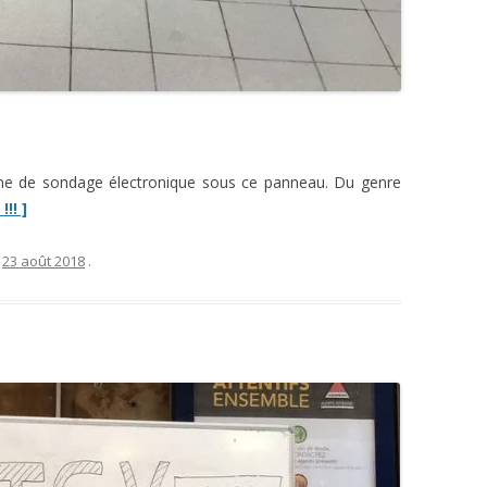
orne de sondage électronique sous ce panneau. Du genre
“La
!! ]
quête
du
e
23 août 2018
.
retour
client,
ou
l’incapacité
des
géants
de
la