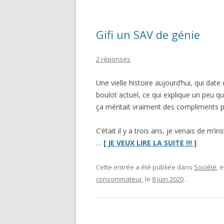
Gifi un SAV de génie
2 réponses
Une vielle histoire aujourd’hui, qui 
boulot actuel, ce qui explique un peu qu
ça méritait vraiment des compliments p
C’était il y a trois ans, je venais de m’i
“Gifi
…
[ JE VEUX LIRE LA SUITE !!! ]
un
SAV
Cette entrée a été publiée dans
Société
, 
de
consommateur
, le
8 juin 2020
.
génie”