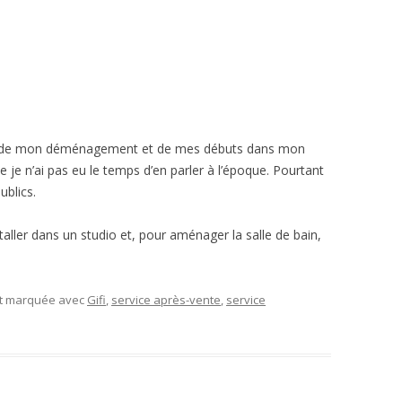
électrique”
date de mon déménagement et de mes débuts dans mon
e je n’ai pas eu le temps d’en parler à l’époque. Pourtant
ublics.
nstaller dans un studio et, pour aménager la salle de bain,
et marquée avec
Gifi
,
service après-vente
,
service