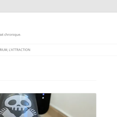
ait chronique.
Aller
au
ARIUM, L’ATTRACTION
contenu