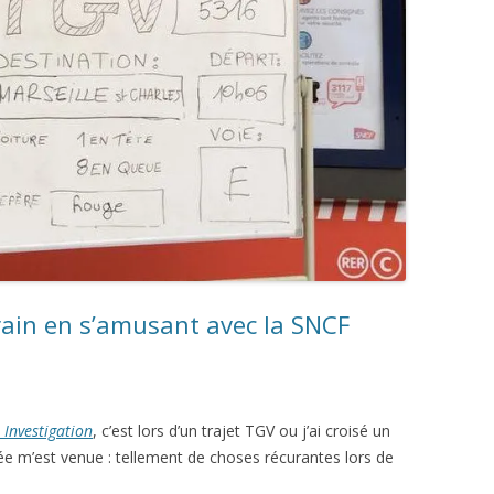
grande
distribution
à
penser
à
taille
humaine”
rain en s’amusant avec la SNCF
 Investigation
, c’est lors d’un trajet TGV ou j’ai croisé un
ée m’est venue : tellement de choses récurantes lors de