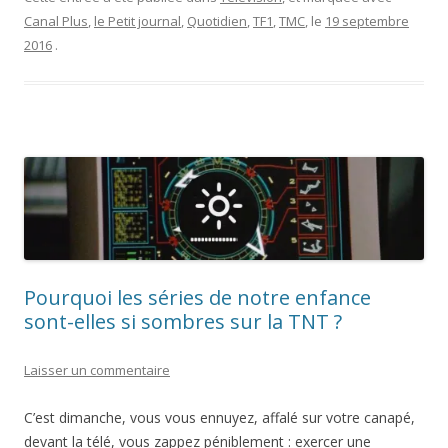
t-
Canal Plus
,
le Petit journal
,
Quotidien
,
TF1
,
TMC
, le
19 septembre
elle
2016
.
tuer
Quotidien
?”
Pourquoi les séries de notre enfance
sont-elles si sombres sur la TNT ?
Laisser un commentaire
C’est dimanche, vous vous ennuyez, affalé sur votre canapé,
devant la télé, vous zappez péniblement : exercer une