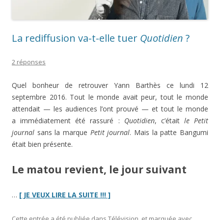
La rediffusion va-t-elle tuer
Quotidien
?
2 réponses
Quel bonheur de retrouver Yann Barthès ce lundi 12
septembre 2016. Tout le monde avait peur, tout le monde
attendait — les audiences l’ont prouvé — et tout le monde
a immédiatement été rassuré :
Quotidien
, c’était
le Petit
journal
sans la marque
Petit journal
. Mais la patte Bangumi
était bien présente.
Le matou revient, le jour suivant
“La
…
[ JE VEUX LIRE LA SUITE !!! ]
rediffusion
va-
Cette entrée a été publiée dans
Télévision
, et marquée avec