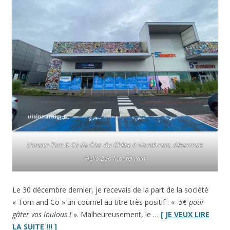
L’ancien Tom & Co du Clos-du-Chêne à Montévrain, désormais
Hello Zoo Montévrain
Le 30 décembre dernier, je recevais de la part de la société
« Tom and Co » un courriel au titre très positif : «
-5€ pour
gâter vos loulous !
». Malheureusement, le …
[ JE VEUX LIRE
“Le
LA SUITE !!! ]