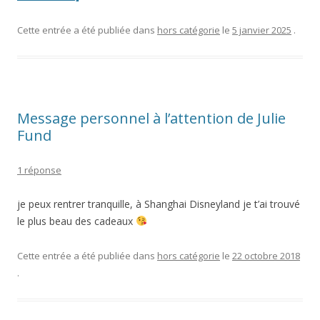
Tom&Co
Montévrain
Cette entrée a été publiée dans
hors catégorie
le
5 janvier 2025
.
est
toujours
ouvert
!”
Message personnel à l’attention de Julie
Fund
1 réponse
je peux rentrer tranquille, à Shanghai Disneyland je t’ai trouvé
le plus beau des cadeaux
Cette entrée a été publiée dans
hors catégorie
le
22 octobre 2018
.