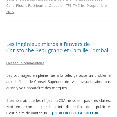
t-
Canal Plus
,
le Petit journal
,
Quotidien
,
TF1
,
TMC
, le
19 septembre
elle
2016
.
tuer
Quotidien
?”
Les ingénieux micros à l’envers de
Christophe Beaugrand et Camille Combal
Laisser un commentaire
Les tournages en pleine rue à la télé, ça pose un problème
aux chaînes : le Conseil Supérieur de l’Audiovisuel n’aime pas
qu’on y voit apparaître des marques.
Il semblerait que les règles du CSA ne soient pas très claires.
Moi j’en ai compris ça : il est interdit de faire de la publicité.
“Les
C’est à dire de vanter un …
[ JE VEUX LIRE LA SUITE !!! ]