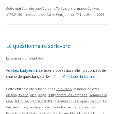
ingénieux
micros
Cette entrée a été publiée dans
Télévision
, et marquée avec
à
#TPMP
,
50 minutes inside
,
D8
,
le Petit journal
,
TF1
, le
25 mai 2016
.
l’envers
de
Christoph
Beaugran
et
Le questionnaire sérievore
Camille
Combal”
Laisser un commentaire
Vu
chez Ladyteruki
, sériephile obsessionnelle : un concept de
chaine de questions sur les séries.
Continuer la lecture
→
Cette entrée a été publiée dans
Télévision
, et marquée avec
Angela, 15 ans
,
Arte
,
blogs
,
Buffy contre les vampires
,
Demain à la
une
,
Dr House
,
France 2
,
K2000
,
L'Agence tous risques
,
La Cinq
,
La
Vie des Botes
,
Les Aventures de Tintin
,
Les Badaboks
,
Les
Experts
,
Loïs & Clark
,
Lost
,
M6
,
MacGyver
,
Malcolm
,
Once Upon a