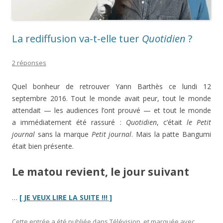
La rediffusion va-t-elle tuer
Quotidien
?
2 réponses
Quel bonheur de retrouver Yann Barthès ce lundi 12
septembre 2016. Tout le monde avait peur, tout le monde
attendait — les audiences l’ont prouvé — et tout le monde
a immédiatement été rassuré :
Quotidien
, c’était
le Petit
journal
sans la marque
Petit journal
. Mais la patte Bangumi
était bien présente.
Le matou revient, le jour suivant
“La
…
[ JE VEUX LIRE LA SUITE !!! ]
rediffusion
va-
Cette entrée a été publiée dans
Télévision
, et marquée avec