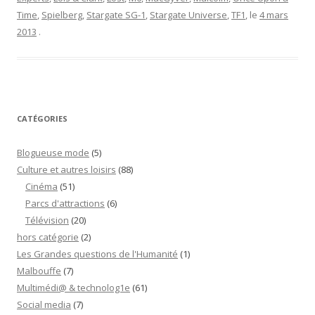
Time
,
Spielberg
,
Stargate SG-1
,
Stargate Universe
,
TF1
, le
4 mars
2013
.
CATÉGORIES
Blogueuse mode
(5)
Culture et autres loisirs
(88)
Cinéma
(51)
Parcs d'attractions
(6)
Télévision
(20)
hors catégorie
(2)
Les Grandes questions de l'Humanité
(1)
Malbouffe
(7)
Multimédi@ & technolog1e
(61)
Social media
(7)