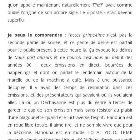
qu’on appelle maintenant naturellement
TPMP
avait comme
oublié l’origine de son propre sigle. Le « poste » était devenu
superflu.
Je peux le comprendre
: l’
acces prime-time
n’est pas la
seconde partie de soirée, et ce genre de délire est parfait
pour le public présent à cette heure là. Ça évoque les délires
de
Nulle part ailleurs
et de
Coucou c’est nous
au début des
années 90 : deux émissions en direct, bourrées de
happenings et dont on parlait le lendemain autour de la
marelle ou de la machine à café. Mais à une puissance
décuplée. Il y avait des temps de respiration dans ces
émissions, et des présentateurs qui savaient où ils voulaient
aller. Là ou un Dechavanne est plus du genre à tenter de
garder le cap de son émission mais sans résister au plaisir
d’une blagounette quand elle lui traverse l’esprit, Hanouna est
en roue libre totale. Il aime rire, et ne semble vivre que pour
la déconne. Hanouna est en mode TOTAL YOLO. TPMP
pourrait s’appeler
Morning Live
ou
60 Millions d’amis
, ça serait