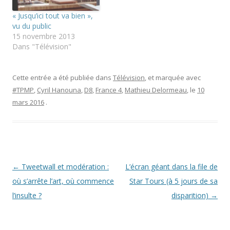
n
v
u
o
r
v
u
e
r
« Jusqu’ici tout va bien »,
v
d
e
vu du public
e
a
d
l
n
a
15 novembre 2013
l
s
n
Dans "Télévision"
e
u
s
f
n
u
e
e
n
n
n
e
ê
o
n
Cette entrée a été publiée dans
Télévision
, et marquée avec
t
u
o
r
v
u
#TPMP
,
Cyril Hanouna
,
D8
,
France 4
,
Mathieu Delormeau
, le
10
e
e
v
)
l
e
mars 2016
.
l
l
e
l
f
e
e
f
n
e
ê
n
t
ê
r
t
e
r
Navigation
←
Tweetwall et modération :
L’écran géant dans la file de
)
e
)
des
où s’arrête l’art, où commence
Star Tours (à 5 jours de sa
articles
l’insulte ?
disparition)
→