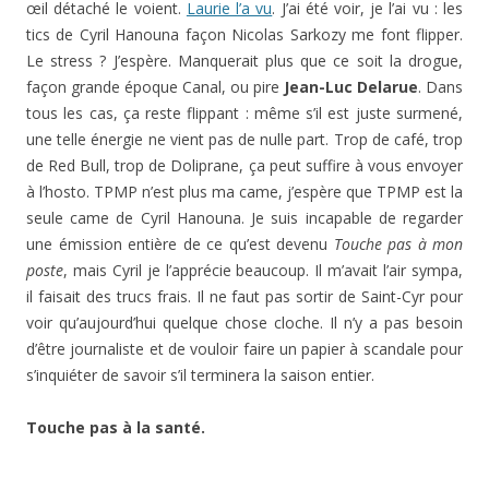
œil détaché le voient.
Laurie l’a vu
. J’ai été voir, je l’ai vu : les
tics de Cyril Hanouna façon Nicolas Sarkozy me font flipper.
Le stress ? J’espère. Manquerait plus que ce soit la drogue,
façon grande époque Canal, ou pire
Jean-Luc Delarue
. Dans
tous les cas, ça reste flippant : même s’il est juste surmené,
une telle énergie ne vient pas de nulle part. Trop de café, trop
de Red Bull, trop de Doliprane, ça peut suffire à vous envoyer
à l’hosto. TPMP n’est plus ma came, j’espère que TPMP est la
seule came de Cyril Hanouna. Je suis incapable de regarder
une émission entière de ce qu’est devenu
Touche pas à mon
poste
, mais Cyril je l’apprécie beaucoup. Il m’avait l’air sympa,
il faisait des trucs frais. Il ne faut pas sortir de Saint-Cyr pour
voir qu’aujourd’hui quelque chose cloche. Il n’y a pas besoin
d’être journaliste et de vouloir faire un papier à scandale pour
s’inquiéter de savoir s’il terminera la saison entier.
Touche pas à la santé.