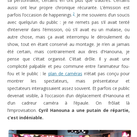
sa personnalité, certains en ont plus que d’autres. Certains
aussi ont leur propre chronique récurante. L’émission est
2
parfois l’occasion de happenings
. Je me souviens d’un soucis
avec quelqu’un du public : je ne remets pas s’il avait tenté
d’intervenir dans l’émission, où s’il avait eu un malaise, ou
autre chose, mais ça avait interrompu le déroulement du
show, tout en étant conservé au montage. Je n’en ai jamais
été certain, mais contrairement aux dires d’Hanouna, je
pense que c’était organisé. C’était drôle. Il y avait une
complicité palpable et peu commune entre l’animateur fou-
fou et le public : le
plan de caméras
n’était pas conçu pour
montrer les spectateurs, mais présentateur et
spectateurs interagissaient assez souvent. Et parfois ce public
devenait visible, à l’occasion d’un déplacement d’Hanouna et
d’un cadreur caméra à l’épaule. On frôlait là
l’improvisation.
Cyril Hanouna a une putain de répartie,
c’est indéniable.