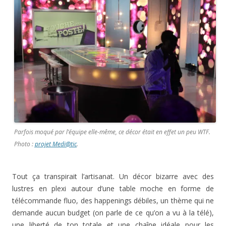
Parfois moqué par l’équipe elle-même, ce décor était en effet un peu WTF.
Photo :
projet Medi@tic
.
Tout ça transpirait l’artisanat. Un décor bizarre avec des
lustres en plexi autour d’une table moche en forme de
télécommande fluo, des happenings débiles, un thème qui ne
demande aucun budget (on parle de ce qu’on a vu à la télé),
une liberté de ton totale et une chaîne idéale pour les