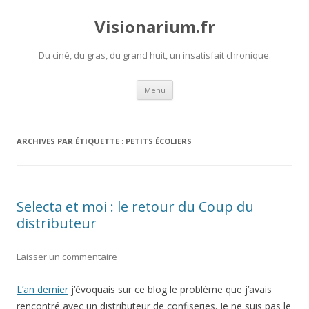
Visionarium.fr
Du ciné, du gras, du grand huit, un insatisfait chronique.
Aller
Menu
au
contenu
ARCHIVES PAR ÉTIQUETTE :
PETITS ÉCOLIERS
Selecta et moi : le retour du Coup du
distributeur
Laisser un commentaire
L’an dernier
j’évoquais sur ce blog le problème que j’avais
rencontré avec un distributeur de confiseries. Je ne suis pas le