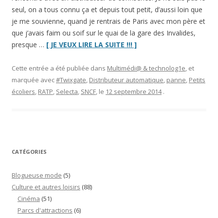
seul, on a tous connu ça et depuis tout petit, d’aussi loin que
je me souvienne, quand je rentrais de Paris avec mon père et
que j’avais faim ou soif sur le quai de la gare des Invalides,
“Selecta
presque …
[ JE VEUX LIRE LA SUITE !!! ]
et
moi
Cette entrée a été publiée dans
Multimédi@ & technolog1e
, et
:
marquée avec
#Twixgate
,
Distributeur automatique
,
panne
,
Petits
le
écoliers
,
RATP
,
Selecta
,
SNCF
, le
12 septembre 2014
.
retour
du
Coup
du
distributeur”
CATÉGORIES
Blogueuse mode
(5)
Culture et autres loisirs
(88)
Cinéma
(51)
Parcs d'attractions
(6)