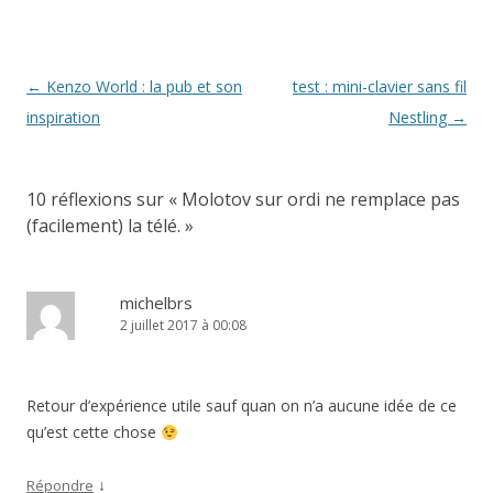
e
f
n
e
ê
n
t
ê
r
t
e
r
Navigation
←
Kenzo World : la pub et son
test : mini-clavier sans fil
)
e
)
des
inspiration
Nestling
→
articles
10 réflexions sur «
Molotov sur ordi ne remplace pas
(facilement) la télé.
»
michelbrs
2 juillet 2017 à 00:08
Retour d’expérience utile sauf quan on n’a aucune idée de ce
qu’est cette chose
↓
Répondre