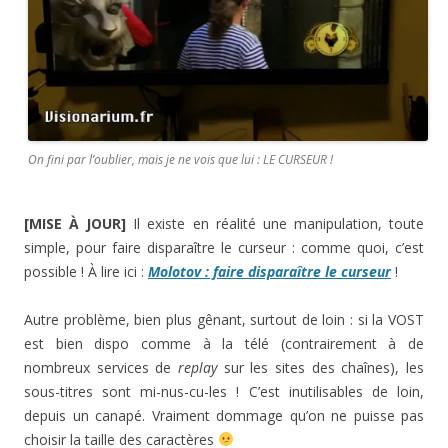
On fini par l’oublier, mais je ne vois que lui : LE CURSEUR !
[MISE À JOUR]
Il existe en réalité une manipulation, toute
simple, pour faire disparaître le curseur : comme quoi, c’est
possible ! À lire ici :
Molotov : faire disparaître le curseur
!
Autre problème, bien plus gênant, surtout de loin : si la VOST
est bien dispo comme à la télé (contrairement à de
nombreux services de
replay
sur les sites des chaînes), les
sous-titres sont mi-nus-cu-les ! C’est inutilisables de loin,
depuis un canapé. Vraiment dommage qu’on ne puisse pas
choisir la taille des caractères