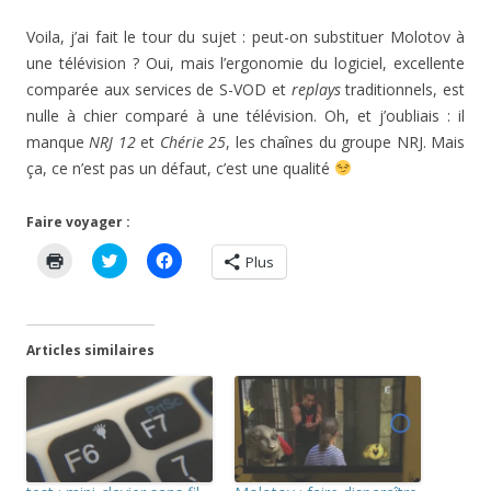
Voila, j’ai fait le tour du sujet : peut-on substituer Molotov à
une télévision ? Oui, mais l’ergonomie du logiciel, excellente
comparée aux services de S-VOD et
replays
traditionnels, est
nulle à chier comparé à une télévision. Oh, et j’oubliais : il
manque
NRJ 12
et
Chérie 25
, les chaînes du groupe NRJ. Mais
ça, ce n’est pas un défaut, c’est une qualité
Faire voyager :
C
C
C
Plus
l
l
l
i
i
i
q
q
q
u
u
u
e
e
e
r
z
z
Articles similaires
p
p
p
o
o
o
u
u
u
r
r
r
i
p
p
m
a
a
p
r
r
r
t
t
i
a
a
m
g
g