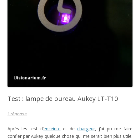
Test : lampe de bureau Aukey LT-T10
1 réponse
Après les test d’
enceinte
et de
chargeur
, j’ai pu me faire
confier par Aukey quelque chose qui me serait bien plus utile.