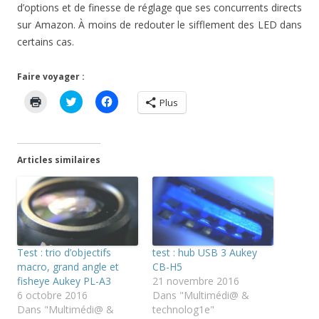
d’options et de finesse de réglage que ses concurrents directs
sur Amazon. À moins de redouter le sifflement des LED dans
certains cas.
Faire voyager :
C
C
C
Plus
l
l
l
i
i
i
q
q
q
u
u
u
e
e
e
r
z
z
Articles similaires
p
p
p
o
o
o
u
u
u
r
r
r
i
p
p
m
a
a
p
r
r
r
t
t
i
a
a
m
g
g
Test : trio d’objectifs
test : hub USB 3 Aukey
e
e
e
r
r
r
macro, grand angle et
CB-H5
(
s
s
fisheye Aukey PL-A3
21 novembre 2016
o
u
u
u
r
r
6 octobre 2016
Dans "Multimédi@ &
v
T
F
Dans "Multimédi@ &
technolog1e"
r
w
a