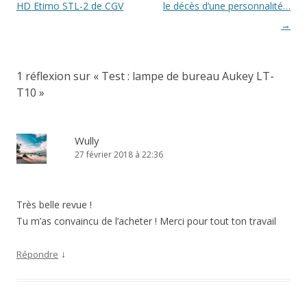
des
HD Etimo STL-2 de CGV
le décès d’une personnalité…
articles
→
1 réflexion sur «
Test : lampe de bureau Aukey LT-
T10
»
Wully
27 février 2018 à 22:36
Très belle revue !
Tu m’as convaincu de l’acheter ! Merci pour tout ton travail
↓
Répondre