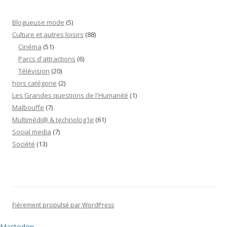
Blogueuse mode
(5)
Culture et autres loisirs
(88)
Cinéma
(51)
Parcs d'attractions
(6)
Télévision
(20)
hors catégorie
(2)
Les Grandes questions de l'Humanité
(1)
Malbouffe
(7)
Multimédi@ & technolog1e
(61)
Social media
(7)
Société
(13)
Fièrement propulsé par WordPress
Mastodon