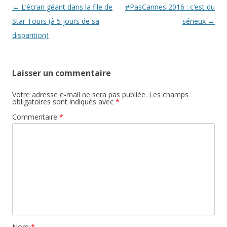
)
Navigation
←
L’écran géant dans la file de
#PasCannes 2016 : c’est du
des
Star Tours (à 5 jours de sa
sérieux
→
articles
disparition)
Laisser un commentaire
Votre adresse e-mail ne sera pas publiée.
Les champs
obligatoires sont indiqués avec
*
Commentaire
*
Nom
*