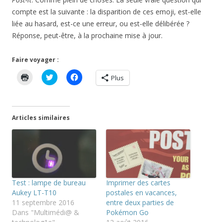
compte est la suivante : la disparition de ces emoji, est-elle
liée au hasard, est-ce une erreur, ou est-elle délibérée ?
Réponse, peut-être, à la prochaine mise à jour.
Faire voyager :
C
C
C
Plus
l
l
l
i
i
i
q
q
q
u
u
u
e
e
e
r
z
z
Articles similaires
p
p
p
o
o
o
u
u
u
r
r
r
i
p
p
m
a
a
p
r
r
r
t
t
i
a
a
m
g
g
Test : lampe de bureau
Imprimer des cartes
e
e
e
r
r
r
Aukey LT-T10
postales en vacances,
(
s
s
11 septembre 2016
entre deux parties de
o
u
u
u
r
r
Dans "Multimédi@ &
Pokémon Go
v
T
F