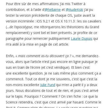
Pour être sûr de mes affirmations j’ai mis Twitter à
contribution, et à l’aide d’
@hellaime
et
@AudeKski
j’ai pu
tester la version précédente de chaque OS, juste avant la
version incriminée : iOS 9.2.1 et OS X 10.11.3 : les six cavaliers
(
…de l’apocalypse
, me rétorquerons les théoriciens du Grand
remplacement) y sont bel et bien présents. Je profite de ce
paragraphe pour remercier publiquement
Laurie Dupuis
qui
m’a aidé à la mise en page de cet article.
Enfin, «
mais comment as-tu découvert ça ?
», me demandez-
vous, alors que l’article n’est pas encore en ligne puisque je
suis en train de l’écrire (et c’est véridique). Et bien c’est
une excellente question. Je ne sais même plus comment ça a
commencé. Tout ce dont je me souviens, c’est que c’est la
non-moins excellente
Julie Fund
qui m’en a parlé il y a deux
jours. Nous discutions de tout et de rien, et puis c’est arrivé
sur le tapis. Pourquoi ? Comment ? On s’en fiche : ce que la
Science retiendra, c’est que c’est arrivé par hasard. Comme le
Post-It
. Comme plein de choses. La seule vraie question qui