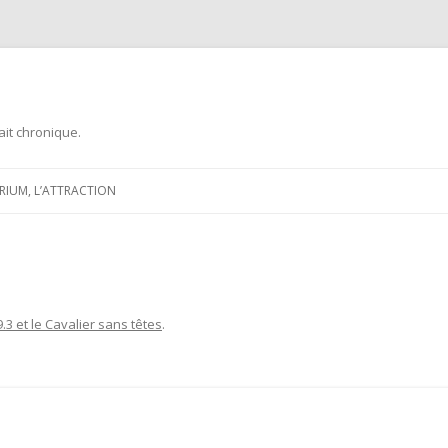
ait chronique.
Aller
au
ARIUM, L’ATTRACTION
contenu
9.3 et le Cavalier sans têtes
.