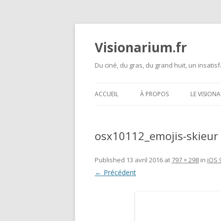
Visionarium.fr
Du ciné, du gras, du grand huit, un insatisf
ACCUEIL
À PROPOS
LE VISION
osx10112_emojis-skieur
Published
13 avril 2016
at
797 × 298
in
iOS 
← Précédent