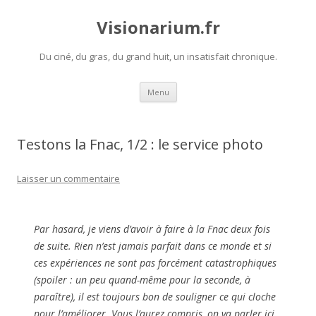
Visionarium.fr
Du ciné, du gras, du grand huit, un insatisfait chronique.
Aller
Menu
au
contenu
Testons la Fnac, 1/2 : le service photo
Laisser un commentaire
Par hasard, je viens d’avoir à faire à la Fnac deux fois
de suite. Rien n’est jamais parfait dans ce monde et si
ces expériences ne sont pas forcément catastrophiques
(spoiler : un peu quand-même pour la seconde, à
paraître), il est toujours bon de souligner ce qui cloche
pour l’améliorer. Vous l’aurez compris, on va parler ici