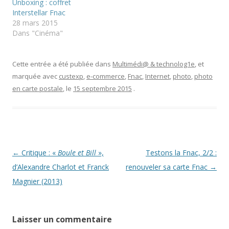
Unboxing : coffret
e
a
d
l
n
a
Interstellar Fnac
l
s
n
28 mars 2015
e
u
s
f
n
u
Dans "Cinéma"
e
e
n
n
n
e
ê
o
n
t
u
o
r
v
u
Cette entrée a été publiée dans
Multimédi@ & technolog1e
, et
e
e
v
marquée avec
custexp
,
e-commerce
,
Fnac
,
Internet
,
photo
,
photo
)
l
e
l
l
en carte postale
, le
15 septembre 2015
.
e
l
f
e
e
f
n
e
ê
n
t
ê
r
t
e
r
)
e
)
Navigation
←
Critique : «
Boule et Bill
»,
Testons la Fnac, 2/2 :
des
d’Alexandre Charlot et Franck
renouveler sa carte Fnac
→
articles
Magnier (2013)
Laisser un commentaire