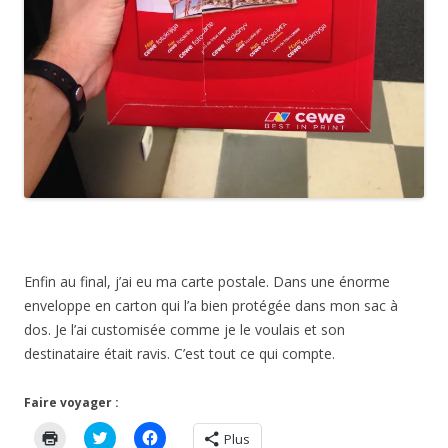
Enfin au final, j’ai eu ma carte postale. Dans une énorme
enveloppe en carton qui l’a bien protégée dans mon sac à
dos. Je l’ai customisée comme je le voulais et son
destinataire était ravis. C’est tout ce qui compte.
Faire voyager :
C
C
C
Plus
l
l
l