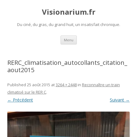
Visionarium.fr
Du ciné, du gras, du grand huit, un insatisfait chronique.
Aller
Menu
au
contenu
RERC_climatisation_autocollants_citation_
aout2015
Published
25 août 2015
at
3264 × 2448
in
Reconnaître un train
climatisé sur le RER C
.
← Précédent
Suivant →