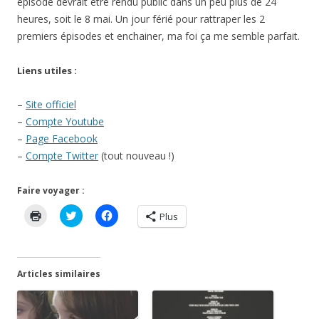
épisode devrait être rendu public dans un peu plus de 24
heures, soit le 8 mai. Un jour férié pour rattraper les 2
premiers épisodes et enchainer, ma foi ça me semble parfait.
Liens utiles :
–
Site officiel
–
Compte Youtube
–
Page Facebook
–
Compte Twitter
(tout nouveau !)
Faire voyager :
C
C
C
Plus
l
l
l
i
i
i
q
q
q
u
u
u
e
e
e
r
z
z
Articles similaires
p
p
p
o
o
o
u
u
u
r
r
r
i
p
p