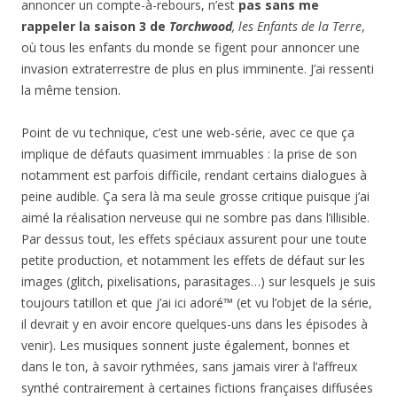
annoncer un compte-à-rebours, n’est
pas sans me
rappeler la saison 3 de
Torchwood
, les Enfants de la Terre
,
où tous les enfants du monde se figent pour annoncer une
invasion extraterrestre de plus en plus imminente. J’ai ressenti
la même tension.
Point de vu technique, c’est une web-série, avec ce que ça
implique de défauts quasiment immuables : la prise de son
notamment est parfois difficile, rendant certains dialogues à
peine audible. Ça sera là ma seule grosse critique puisque j’ai
aimé la réalisation nerveuse qui ne sombre pas dans l’illisible.
Par dessus tout, les effets spéciaux assurent pour une toute
petite production, et notamment les effets de défaut sur les
images (glitch, pixelisations, parasitages…) sur lesquels je suis
toujours tatillon et que j’ai ici adoré™ (et vu l’objet de la série,
il devrait y en avoir encore quelques-uns dans les épisodes à
venir). Les musiques sonnent juste également, bonnes et
dans le ton, à savoir rythmées, sans jamais virer à l’affreux
synthé contrairement à certaines fictions françaises diffusées