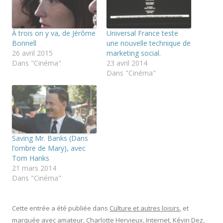
m
a
a
p
r
r
r
t
t
i
a
a
m
g
g
À trois on y va, de Jérôme
Universal France teste
e
e
e
r
r
r
Bonnell
une nouvelle technique de
(
s
s
26 avril 2015
marketing social.
o
u
u
u
r
r
Dans "Cinéma"
23 avril 2014
v
T
F
Dans "Cinéma"
r
w
a
e
i
c
d
t
e
a
t
b
n
e
o
s
r
o
u
(
k
n
o
(
e
u
o
n
v
u
Saving Mr. Banks (Dans
o
r
v
u
e
r
l’ombre de Mary), avec
v
d
e
Tom Hanks
e
a
d
l
n
a
21 mars 2014
l
s
n
Dans "Cinéma"
e
u
s
f
n
u
e
e
n
n
n
e
ê
o
n
Cette entrée a été publiée dans
Culture et autres loisirs
, et
t
u
o
r
v
u
marquée avec
amateur
,
Charlotte Hervieux
,
Internet
,
Kévin Dez
,