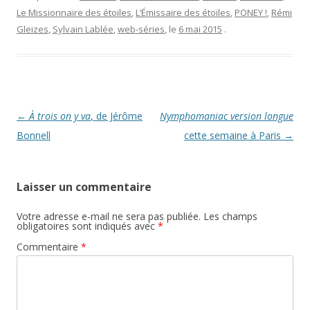
e
e
v
)
l
e
Le Missionnaire des étoiles
,
L’Émissaire des étoiles
,
PONEY !
,
Rémi
l
l
e
l
Gleizes
,
Sylvain Lablée
,
web-séries
, le
6 mai 2015
.
f
e
e
f
n
e
ê
n
t
ê
r
t
e
r
)
e
)
Navigation
←
À trois on y va
, de Jérôme
Nymphomaniac version longue
des
Bonnell
cette semaine à Paris
→
articles
Laisser un commentaire
Votre adresse e-mail ne sera pas publiée.
Les champs
obligatoires sont indiqués avec
*
Commentaire
*