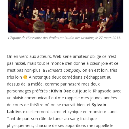
L’équipe de
l’Émissaire des étoiles
au Studio des ursuline, le 27 mars 2015.
On en vient aux acteurs. Web-série amateur oblige ce n’est
pas nickel, mais tout le monde s’en donne à cœur-joie et ce
n’est pas non-plus la
Flander’s Company
, on en est loin, très
très loin
À noter que deux comédiens s’échappent au
dessus de la mêlée, comme par hasard mes deux
personnages préférés :
Kévin Dez
qui joue le Rhapsode avec
un plaisir communicatif qui me rappelle mes jeunes années
de cours de théâtre où on se marrait bien, et
Sylvain
Lablée
, excellemment calme et cynique en monsieur Lundi.
Tant de part son rôle de tueur au sang froid que
physiquement, chacune de ses apparitions me rappelle le