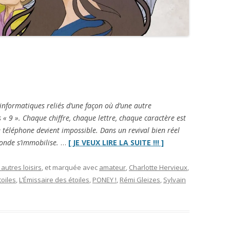
informatiques reliés d’une façon où d’une autre
s « 9 ». Chaque chiffre, chaque lettre, chaque caractère est
e téléphone devient impossible. Dans un revival bien réel
“
L’Émissaire
monde s’immobilise.
…
[ JE VEUX LIRE LA SUITE !!! ]
des
étoiles
”
 autres loisirs
, et marquée avec
amateur
,
Charlotte Hervieux
,
toiles
,
L’Émissaire des étoiles
,
PONEY !
,
Rémi Gleizes
,
Sylvain