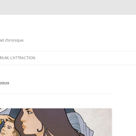
ait chronique.
Aller
au
ARIUM, L’ATTRACTION
contenu
VIEUX