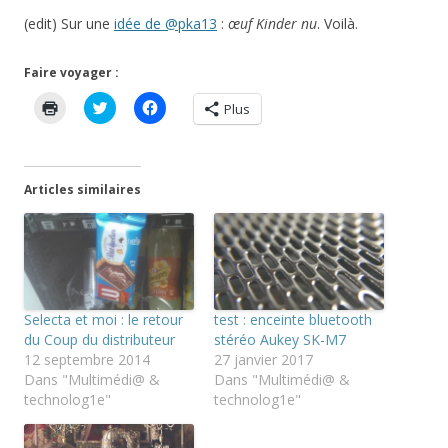
(edit) Sur une
idée de @pka13
:
œuf Kinder nu
. Voilà.
Faire voyager :
C
C
C
Plus
l
l
l
i
i
i
q
q
q
u
u
u
e
e
e
r
z
z
Articles similaires
p
p
p
o
o
o
u
u
u
r
r
r
i
p
p
m
a
a
p
r
r
r
t
t
i
a
a
m
g
g
Selecta et moi : le retour
test : enceinte bluetooth
e
e
e
r
r
r
du Coup du distributeur
stéréo Aukey SK-M7
(
s
s
12 septembre 2014
27 janvier 2017
o
u
u
u
r
r
Dans "Multimédi@ &
Dans "Multimédi@ &
v
T
F
technolog1e"
technolog1e"
r
w
a
e
i
c
d
t
e
a
t
b