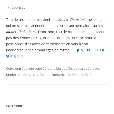
14 réponses
Tout le monde se souvient des
Kinder Circus
. Même les gens
qui ne s’en souviennent pas et vous branchent alors sur les
Kinder Choko Bons
. Donc non, tout le monde ne se souvient
pas des
Kinder Circus
, et c’est toujours un choc pour la
passionné, d’essayer de remémorer en vain à son
interlocuteur ses emballages en forme …
[ JE VEUX LIRE LA
“Pâques
SUITE !!! ]
:
le
Cette entrée a été publiée dans
Malbouffe
, et marquée avec
retour
Kinder
,
Kinder Circus
,
Roland Emmerich
, le
29 mars 2013
.
des
Kinder
Circus
!”
CATÉGORIES