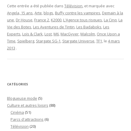
Cette entrée a été publiée dans
Télévision
, et marquée avec
Angela, 15 ans
,
Arte
,
blogs
,
Buffy contre les vampires
,
Demain à la
une
,
Dr House
,
France 2
,
K2000
,
L'Agence tous risques
,
La Cinq
,
La
Vie des Botes
,
Les Aventures de Tintin
,
Les Badaboks
,
Les
Experts
,
Loïs & Clark
,
Lost
,
M6
,
MacGyver
,
Malcolm
,
Once Upon a
Time
,
Spielberg
,
Stargate SG-1
,
Stargate Universe
,
TF1
, le
4 mars
2013
.
CATÉGORIES
Blogueuse mode
(5)
Culture et autres loisirs
(88)
Cinéma
(51)
Parcs d'attractions
(6)
Télévision
(20)