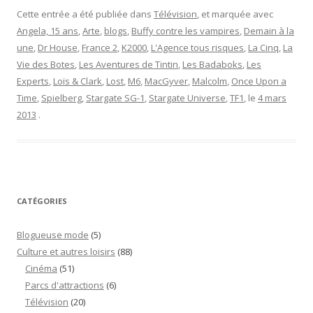
Cette entrée a été publiée dans
Télévision
, et marquée avec
Angela, 15 ans
,
Arte
,
blogs
,
Buffy contre les vampires
,
Demain à la
une
,
Dr House
,
France 2
,
K2000
,
L'Agence tous risques
,
La Cinq
,
La
Vie des Botes
,
Les Aventures de Tintin
,
Les Badaboks
,
Les
Experts
,
Loïs & Clark
,
Lost
,
M6
,
MacGyver
,
Malcolm
,
Once Upon a
Time
,
Spielberg
,
Stargate SG-1
,
Stargate Universe
,
TF1
, le
4 mars
2013
.
CATÉGORIES
Blogueuse mode
(5)
Culture et autres loisirs
(88)
Cinéma
(51)
Parcs d'attractions
(6)
Télévision
(20)