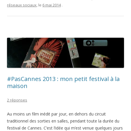
retour
réseaux sociaux
, le
6 mai 2014
.
(et
il
est
très
content)”
#PasCannes 2013 : mon petit festival à la
maison
2 réponses
Au moins un film inédit par jour, en dehors du circuit
traditionnel des sorties en salles, pendant toute la durée du
festival de Cannes. C’est l’idée qui m’est venue quelques jours