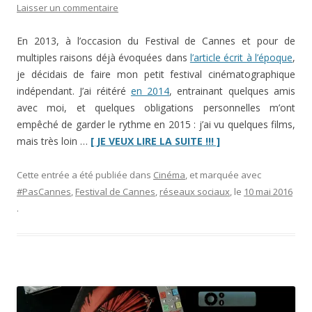
Laisser un commentaire
En 2013, à l’occasion du Festival de Cannes et pour de
multiples raisons déjà évoquées dans
l’article écrit à l’époque
,
je décidais de faire mon petit festival cinématographique
indépendant. J’ai réitéré
en 2014
, entrainant quelques amis
avec moi, et quelques obligations personnelles m’ont
empêché de garder le rythme en 2015 : j’ai vu quelques films,
“#PasCannes
mais très loin …
[ JE VEUX LIRE LA SUITE !!! ]
2016
:
Cette entrée a été publiée dans
Cinéma
, et marquée avec
c’est
#PasCannes
,
Festival de Cannes
,
réseaux sociaux
, le
10 mai 2016
du
.
sérieux”