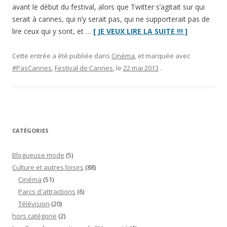
avant le début du festival, alors que Twitter s’agitait sur qui
serait à cannes, qui n’y serait pas, qui ne supporterait pas de
“#PasCanne
lire ceux qui y sont, et …
[ JE VEUX LIRE LA SUITE !!! ]
2013
:
Cette entrée a été publiée dans
Cinéma
, et marquée avec
mon
#PasCannes
,
Festival de Cannes
, le
22 mai 2013
.
petit
festival
à
la
maison”
CATÉGORIES
Blogueuse mode
(5)
Culture et autres loisirs
(88)
Cinéma
(51)
Parcs d'attractions
(6)
Télévision
(20)
hors catégorie
(2)