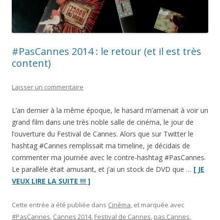
#PasCannes 2014 : le retour (et il est très
content)
Laisser un commentaire
L’an dernier à la même époque, le hasard m’amenait à voir un
grand film dans une très noble salle de cinéma, le jour de
l’ouverture du Festival de Cannes. Alors que sur Twitter le
hashtag #Cannes remplissait ma timeline, je décidais de
commenter ma journée avec le contre-hashtag #PasCannes.
Le parallèle était amusant, et j’ai un stock de DVD que …
[ JE
“#PasCannes
VEUX LIRE LA SUITE !!! ]
2014
:
Cette entrée a été publiée dans
Cinéma
, et marquée avec
le
#PasCannes
,
Cannes 2014
,
Festival de Cannes
,
pas Cannes
,