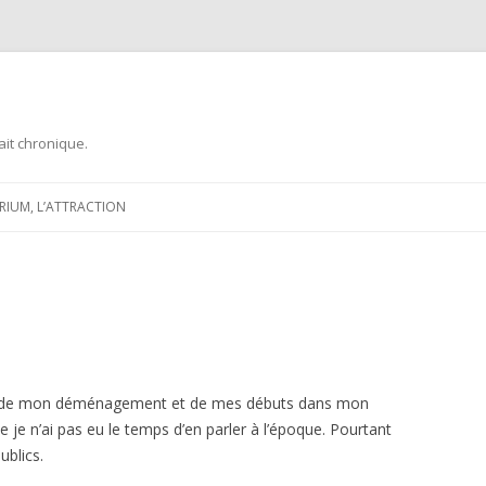
ait chronique.
Aller
au
ARIUM, L’ATTRACTION
contenu
date de mon déménagement et de mes débuts dans mon
e je n’ai pas eu le temps d’en parler à l’époque. Pourtant
ublics.