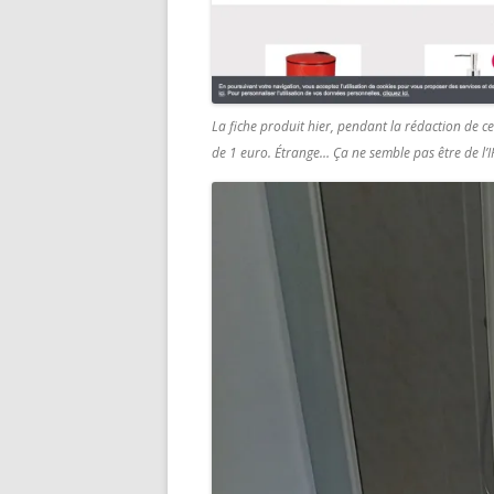
La fiche produit hier, pendant la rédaction de ce
de 1 euro. Étrange… Ça ne semble pas être de l’I