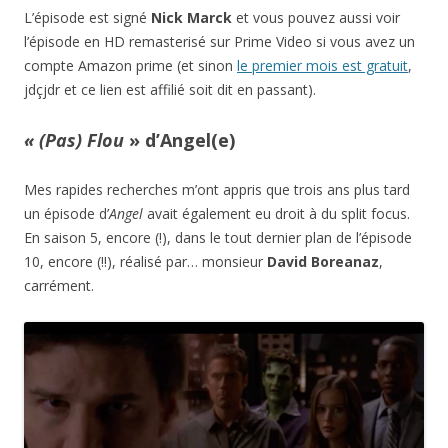
L’épisode est signé
Nick Marck
et vous pouvez aussi voir
l’épisode en HD remasterisé sur Prime Video si vous avez un
compte Amazon prime (et sinon
le premier mois est gratuit
,
jdçjdr et ce lien est affilié soit dit en passant).
« (Pas) Flou
» d’Angel(e)
Mes rapides recherches m’ont appris que trois ans plus tard
un épisode d’
Angel
avait également eu droit à du split focus.
En saison 5, encore (!), dans le tout dernier plan de l’épisode
10, encore (!!), réalisé par… monsieur
David Boreanaz
,
carrément.