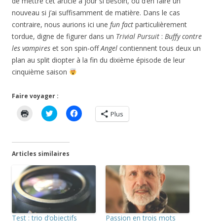
de mettre cet article à jour si besoin, ou d’en faire un
nouveau si j’ai suffisamment de matière. Dans le cas
contraire, nous aurions ici une
fun fact
particulièrement
tordue, digne de figurer dans un
Trivial Pursuit
:
Buffy contre
les vampires
et son spin-off
Angel
contiennent tous deux un
plan au split diopter à la fin du dixième épisode de leur
cinquième saison
Faire voyager :
C
C
C
Plus
l
l
l
i
i
i
q
q
q
u
u
u
e
e
e
r
z
z
Articles similaires
p
p
p
o
o
o
u
u
u
r
r
r
i
p
p
m
a
a
p
r
r
r
t
t
i
a
a
m
g
g
Test : trio d’objectifs
Passion en trois mots
e
e
e