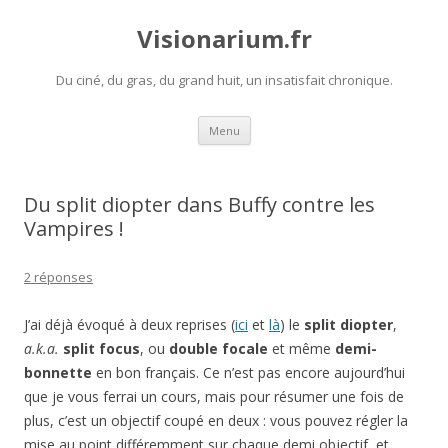
Visionarium.fr
Du ciné, du gras, du grand huit, un insatisfait chronique.
Aller
Menu
au
contenu
Du split diopter dans Buffy contre les
Vampires !
2 réponses
J’ai déjà évoqué à deux reprises (
ici
et
là
) le
split diopter
,
a.k.a.
split focus
, ou
double focale
et même
demi-
bonnette
en bon français. Ce n’est pas encore aujourd’hui
que je vous ferrai un cours, mais pour résumer une fois de
plus, c’est un objectif coupé en deux : vous pouvez régler la
mise au point différemment sur chaque demi objectif, et