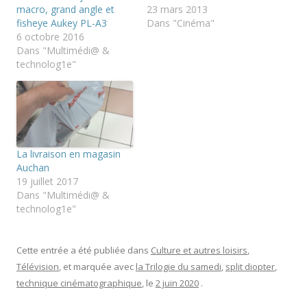
r
r
r
macro, grand angle et
23 mars 2013
(
s
s
fisheye Aukey PL-A3
Dans "Cinéma"
o
u
u
u
r
r
6 octobre 2016
v
T
F
Dans "Multimédi@ &
r
w
a
e
i
c
technolog1e"
d
t
e
a
t
b
n
e
o
s
r
o
u
(
k
n
o
(
e
u
o
n
v
u
o
r
v
u
e
r
La livraison en magasin
v
d
e
Auchan
e
a
d
l
n
a
19 juillet 2017
l
s
n
Dans "Multimédi@ &
e
u
s
f
n
u
technolog1e"
e
e
n
n
n
e
ê
o
n
t
u
o
r
v
u
Cette entrée a été publiée dans
Culture et autres loisirs
,
e
e
v
Télévision
, et marquée avec
la Trilogie du samedi
,
split diopter
,
)
l
e
l
l
technique cinématographique
, le
2 juin 2020
.
e
l
f
e
e
f