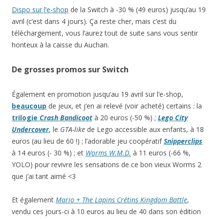
Dispo sur l’e-shop
de la Switch à -30 % (49 euros) jusqu’au 19
avril (c’est dans 4 jours). Ça reste cher, mais c’est du
téléchargement, vous l’aurez tout de suite sans vous sentir
honteux à la caisse du Auchan.
De grosses promos sur Switch
Également en promotion jusqu’au 19 avril sur l’e-shop,
beaucoup
de jeux, et j’en ai relevé (voir acheté) certains : la
trilogie
Crash Bandicoot
à 20 euros (-50 %) ;
Lego City
Undercover
, le
GTA-like
de Lego accessible aux enfants, à 18
euros (au lieu de 60 !) ; l’adorable jeu coopératif
Snipperclips
à 14 euros (- 30 %) ; et
Worms W.M.D.
à 11 euros (-66 %,
YOLO) pour revivre les sensations de ce bon vieux Worms 2
que j’ai tant aimé <3
Et également
Mario + The Lapins Crétins Kingdom Battle
,
vendu ces jours-ci à 10 euros au lieu de 40 dans son édition