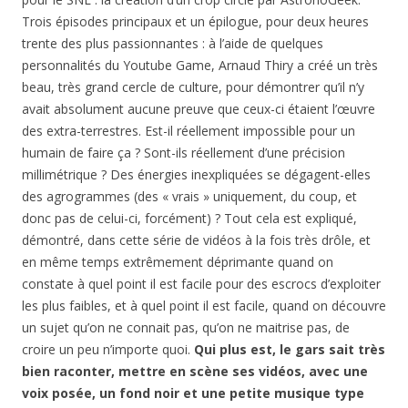
Trois épisodes principaux et un épilogue, pour deux heures
trente des plus passionnantes : à l’aide de quelques
personnalités du Youtube Game, Arnaud Thiry a créé un très
beau, très grand cercle de culture, pour démontrer qu’il n’y
avait absolument aucune preuve que ceux-ci étaient l’œuvre
des extra-terrestres. Est-il réellement impossible pour un
humain de faire ça ? Sont-ils réellement d’une précision
millimétrique ? Des énergies inexpliquées se dégagent-elles
des agrogrammes (des « vrais » uniquement, du coup, et
donc pas de celui-ci, forcément) ? Tout cela est expliqué,
démontré, dans cette série de vidéos à la fois très drôle, et
en même temps extrêmement déprimante quand on
constate à quel point il est facile pour des escrocs d’exploiter
les plus faibles, et à quel point il est facile, quand on découvre
un sujet qu’on ne connait pas, qu’on ne maitrise pas, de
croire un peu n’importe quoi.
Qui plus est, le gars sait très
bien raconter, mettre en scène ses vidéos, avec une
voix posée, un fond noir et une petite musique type