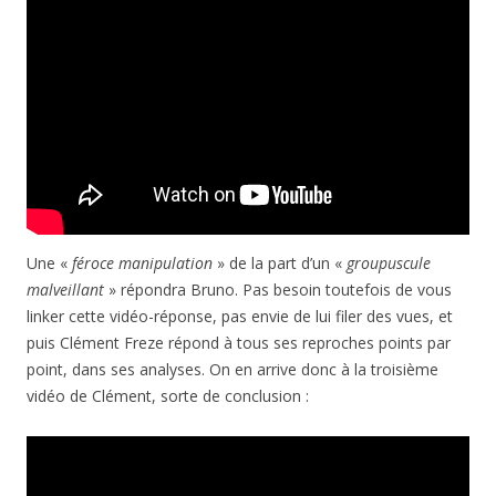
Une «
féroce manipulation
» de la part d’un «
groupuscule
malveillant
» répondra Bruno. Pas besoin toutefois de vous
linker cette vidéo-réponse, pas envie de lui filer des vues, et
puis Clément Freze répond à tous ses reproches points par
point, dans ses analyses. On en arrive donc à la troisième
vidéo de Clément, sorte de conclusion :