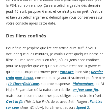
la PS4, sur son e-shop. Ça sera téléchargeable dès demain
jeudi 16 avril, jusqu’au 6 mai, et ce n’est pas un prêt, c’est bel
et bien un téléchargement définitif que vous conserverez sur
votre console après cette date.
Des films confinés
Pour finir, et j’espère que lire cet article aura suffi à vous
occuper quelques minutes, je voulais citer quelques noms de
films qui me sont venus en tête, où les gens sont confinés,
pour se rappeler que ce qui nous arrive n’est pas si grave et
qu’on peut toujours trouver pire :
Parasite
, bien sûr ;
Dernier
train pour Busan
, comme quoi ça aurait vraiment pu être pire
;
10 Cloverfield Lane
, superbe suspense ;
Phénomènes
, de M.
Night Shyamalan où la nature se rebelle ;
un Jour sans fin
,
mais nous, nous ne sommes pas obligés de mettre le réveil ;
C’est la fin
(
This Is the End
), de et avec Seth Rogen ;
Fenêtre
sur cour
(
Rear Window
), forcément ; et puis
Speed 2
,