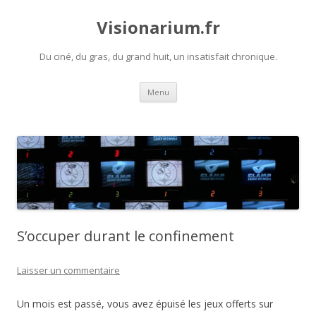
Visionarium.fr
Du ciné, du gras, du grand huit, un insatisfait chronique.
Aller
Menu
au
contenu
S’occuper durant le confinement
Laisser un commentaire
Un mois est passé, vous avez épuisé les jeux offerts sur