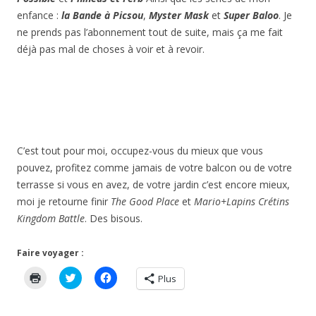
enfance :
la Bande à Picsou
,
Myster Mask
et
Super Baloo
. Je
ne prends pas l’abonnement tout de suite, mais ça me fait
déjà pas mal de choses à voir et à revoir.
C’est tout pour moi, occupez-vous du mieux que vous
pouvez, profitez comme jamais de votre balcon ou de votre
terrasse si vous en avez, de votre jardin c’est encore mieux,
moi je retourne finir
The Good Place
et
Mario+Lapins Crétins
Kingdom Battle
. Des bisous.
Faire voyager :
C
C
C
Plus
l
l
l
i
i
i
q
q
q
u
u
u