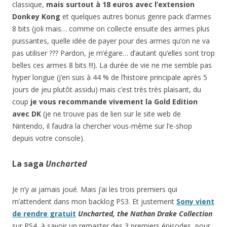
classique,
mais surtout à 18 euros avec l’extension
Donkey Kong
et quelques autres bonus genre pack d’armes
8 bits (joli mais… comme on collecte ensuite des armes plus
puissantes, quelle idée de payer pour des armes qu’on ne va
pas utiliser ??? Pardon, je m’égare… d’autant qu’elles sont trop
belles ces armes 8 bits !!!). La durée de vie ne me semble pas
hyper longue (j’en suis à 44 % de l’histoire principale après 5
jours de jeu plutôt assidu) mais c’est très très plaisant, du
coup
je vous recommande vivement la Gold Edition
avec DK
(je ne trouve pas de lien sur le site web de
Nintendo, il faudra la chercher vous-même sur l’e-shop
depuis votre console).
La saga
Uncharted
Je n’y ai jamais joué. Mais j’ai les trois premiers qui
m’attendent dans mon backlog PS3. Et justement
Sony vient
de rendre gratuit
Uncharted, the Nathan Drake Collection
sur PS4, à savoir un remaster des 3 premiers épisodes, pour