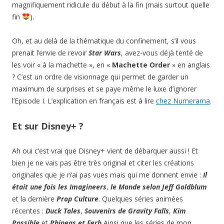
magnifiquement ridicule du début à la fin (mais surtout quelle
fin
).
Oh, et au delà de la thématique du confinement, s’il vous
prenait l’envie de revoir
Star Wars
, avez-vous déjà tenté de
les voir « à la machette », en «
Machette Order
» en anglais
? C’est un ordre de visionnage qui permet de garder un
maximum de surprises et se paye même le luxe d’ignorer
l’Episode I. L’explication en français est à lire
chez Numerama
.
Et sur Disney+ ?
Ah oui c’est vrai que Disney+ vient de débarquer aussi ! Et
bien je ne vais pas être très original et citer les créations
originales que je n’ai pas vues mais qui me donnent envie :
Il
était une fois les Imagineers
,
le Monde selon Jeff Goldblum
et la dernière
Prop Culture
. Quelques séries animées
récentes :
Duck Tales
,
Souvenirs de Gravity Falls
,
Kim
Possible
et
Phineas et Ferb
Ainsi que les séries de mon